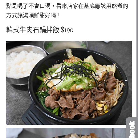
點是喝了不會口渴，看來店家在基底應該用熬煮的
方式讓湯頭鮮甜好喝！
韓式牛肉石鍋拌飯 $190