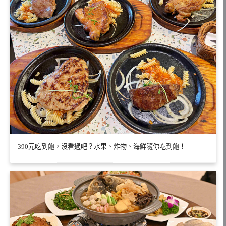
390元吃到飽，沒看過吧？水果、炸物、海鮮隨你吃到飽！