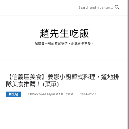
Skip
to
content
趙先生吃飯
記錄每一餐的真實味道，少踩雷多享受。
【信義區美食】姜娜小廚韓式料理，道地排
隊美食推薦！ (菜單)
麟光站
LUPANDA0614@GMAIL.COM
2024-07-26