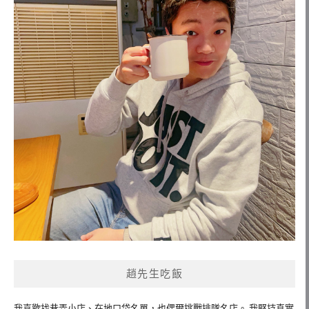
趙先生吃飯
我喜歡找巷弄小店、在地口袋名單，也偶爾挑戰排隊名店。 我堅持真實