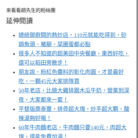
來看看趙先生的粉絲團
延伸閱讀
總統御廚開的熱炒店，110元就能吃得到，砂
鍋魚頭、豬腳、菜圃蛋都必點
很多人不知道的超美田中央餐廳，東西好吃，
還可以稻田旁散步！
朋友說，粉紅色醬料的彰化肉圓，才是最好
吃，一顆45元大家排隊買
50年老店，比臉大雞排跟木瓜牛奶，營業到深
夜，大家都來一套！
平替版鼎泰豐，排骨超大塊，炒手超大顆，酸
辣湯夠好喝！
60年牛肉麵老店，牛肉麵只要140元，肉超大
塊，還能免費加湯！