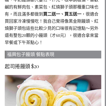
糖、牛奶饅頭都只要12～17元，根本銅板價。喜歡
鹹的有鮮肉包、素菜包、紅燒獅子頭那種重口味也
有，而且滿多都做到
買二送一、買五送一
，很適合
買回家冷凍慢慢吃！我自己覺得像黑金剛饅頭、紅
燒獅子頭包這些比較少見的口味很有記憶點～另外
還有整包20顆的小饅頭（才60元），很適合拿來當
早餐或下午茶點心！
福興包子饅頭 餐點表現
起司捲饅頭 $20