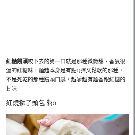
紅糖饅頭
咬下去的第一口就是那種微微甜、香氣很
濃的紅糖味，麵體本身是有點Q彈又鬆軟的那種，
不是死乾的那種饅頭口感，越嚼越有麵香跟紅糖的
甘味
紅燒獅子頭包 $30