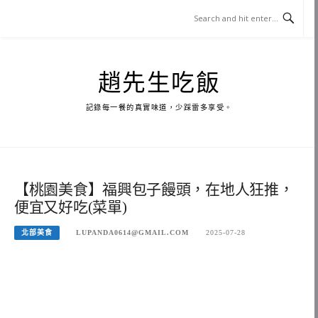
Skip
to
content
趙先生吃飯
記錄每一餐的真實味道，少踩雷多享受。
【桃園美食】福興包子饅頭，在地人狂推，
便宜又好吃(菜單)
北部美食
LUPANDA0614@GMAIL.COM
2025-07-28