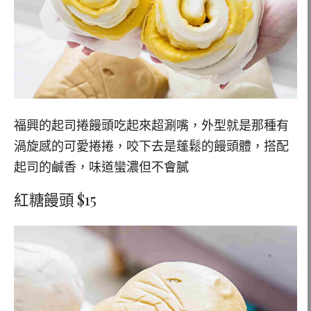
福興的起司捲饅頭吃起來超涮嘴，外型就是那種有
渦旋感的可愛捲捲，咬下去是蓬鬆的饅頭體，搭配
起司的鹹香，味道蠻濃但不會膩
紅糖饅頭 $15