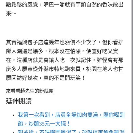
點鬆鬆的感覺，嘴巴一嚼就有芋頭自然的香味散出
來～
其實福興包子店這幾年也漲價不少次了，但你看排
隊人潮還是爆多，根本沒在怕漲。便宜好吃又實
在，這種店就是會讓人吃一次就記住，難怪會有那
麼多人願意從外縣市特地跑來買，桃園在地人也甘
願回訪好幾次，真的不是開玩笑！
來看看趙先生的粉絲團
延伸閱讀
我第一次看到，店員全場加肉羹湯，隨你喝到
飽，炒麵35元一大碗！
親戚說，不喝驥園雞湯了，改喝這家鮑魚雞湯