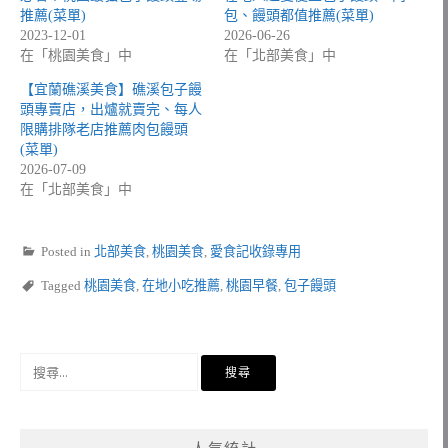
推薦(菜單)
包、饅頭都值推薦(菜單)
2023-12-01
2026-06-26
在「桃園美食」中
在「北部美食」中
【宜蘭礁溪美食】礁溪包子饅
頭專賣店，出爐就賣完、每人
限購排隊老店推薦肉包饅頭
(菜單)
2026-07-09
在「北部美食」中
Posted in
北部美食
,
桃園美食
,
愛食記收錄專用
Tagged
桃園美食
,
在地小吃推薦
,
桃園早餐
,
包子饅頭
搜
尋
關
鍵