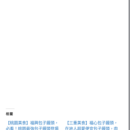
相關
【桃園美食】福興包子饅頭，
【三重美食】福心包子饅頭，
必看！桃園最強包子饅頭登場
在地人超愛便宜包子饅頭，肉