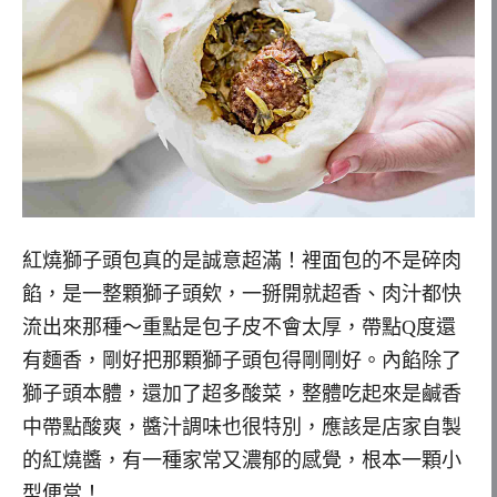
紅燒獅子頭包真的是誠意超滿！裡面包的不是碎肉
餡，是一整顆獅子頭欸，一掰開就超香、肉汁都快
流出來那種～重點是包子皮不會太厚，帶點Q度還
有麵香，剛好把那顆獅子頭包得剛剛好。內餡除了
獅子頭本體，還加了超多酸菜，整體吃起來是鹹香
中帶點酸爽，醬汁調味也很特別，應該是店家自製
的紅燒醬，有一種家常又濃郁的感覺，根本一顆小
型便當！