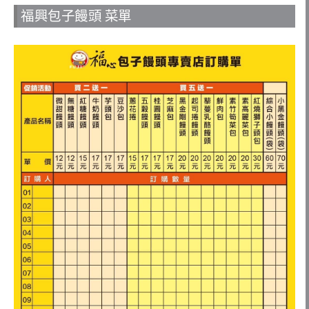
福興包子饅頭 菜單