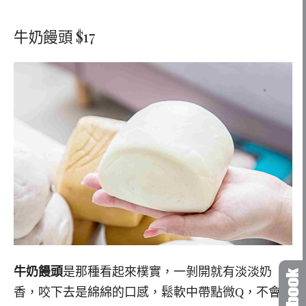
牛奶饅頭 $17
牛奶饅頭
是那種看起來樸實，一剝開就有淡淡奶
香，咬下去是綿綿的口感，鬆軟中帶點微Q，不會