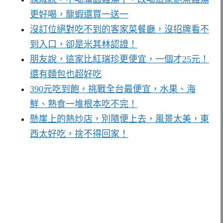
更好喝，龍蝦還買一送一
沒訂位絕對吃不到的客家菜餐廳，沒招牌看不
到入口，卻是米其林認證！
朋友說，這家比紅瑞珍更便宜，一個才25元！
還有麵包也超好吃
390元吃到飽，挑戰全台最便宜，水果、海
鮮、熟食一堆根本吃不完！
懸崖上的熱炒店，別隨便上去，風景太美，東
西太好吃，捨不得回家！