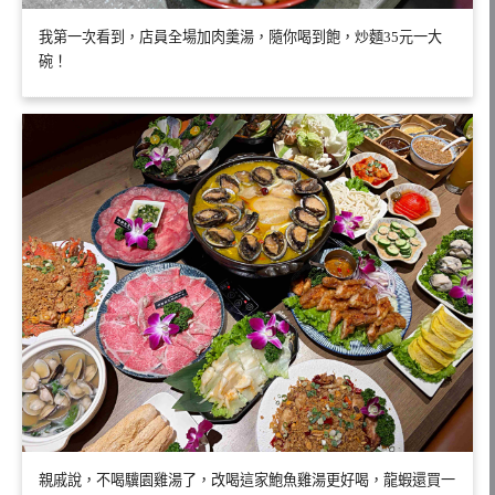
我第一次看到，店員全場加肉羹湯，隨你喝到飽，炒麵35元一大
碗！
親戚說，不喝驥園雞湯了，改喝這家鮑魚雞湯更好喝，龍蝦還買一