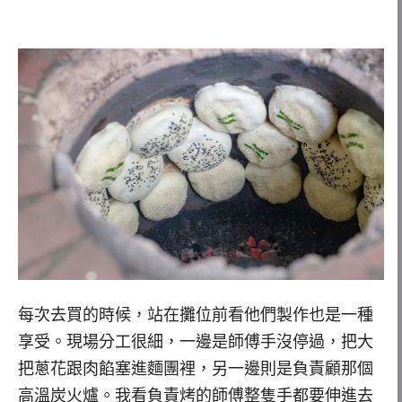
每次去買的時候，站在攤位前看他們製作也是一種
享受。現場分工很細，一邊是師傅手沒停過，把大
把蔥花跟肉餡塞進麵團裡，另一邊則是負責顧那個
高溫炭火爐。我看負責烤的師傅整隻手都要伸進去