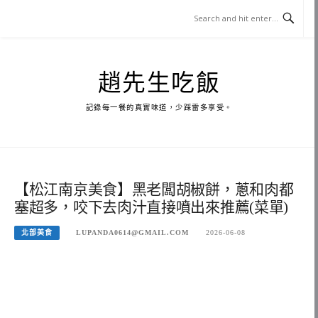
Skip
to
content
趙先生吃飯
記錄每一餐的真實味道，少踩雷多享受。
【松江南京美食】黑老闆胡椒餅，蔥和肉都
塞超多，咬下去肉汁直接噴出來推薦(菜單)
北部美食
LUPANDA0614@GMAIL.COM
2026-06-08