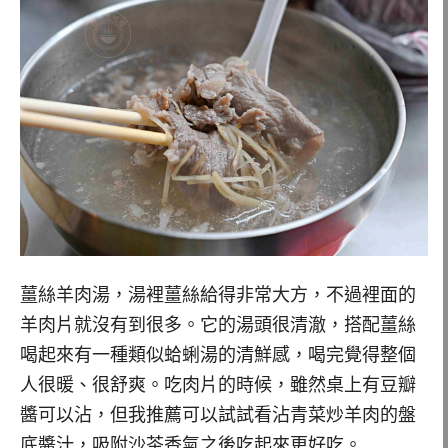
薑絲羊肉湯，湯裡薑絲給得非常大方，不過裡面的
羊肉片就沒有到很多。它的湯頭很清澈，搭配薑絲
喝起來有一種類似蛤蜊湯的清鮮感，喝完覺得整個
人很暖、很舒爽。吃肉片的時候，雖然桌上有豆瓣
醬可以沾，但我推薦可以試試看沾青菜炒羊肉的盤
底醬汁，吸附沙茶香氣之後吃起來更好吃。