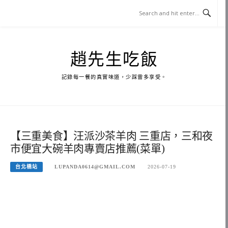
Skip
to
content
趙先生吃飯
記錄每一餐的真實味道，少踩雷多享受。
【三重美食】汪派沙茶羊肉 三重店，三和夜
市便宜大碗羊肉專賣店推薦(菜單)
台北橋站
LUPANDA0614@GMAIL.COM
2026-07-19