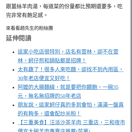
跟薑絲羊肉湯，每道菜的份量都比預期還要多，吃
完非常有飽足感。
來看看趙先生的粉絲團
延伸閱讀
這家小吃店很特別，店名有雲林，卻不在雲
林，蚵仔煎和鍋貼都是招牌！
太有趣了！很多人來吃麵，卻找不到內用區，
30年老店便宜又好吃！
阿嬤的大腸麵線，就是要把你餵飽，一碗35
元，無名無招牌的50年老店
朋友說，這家蚵仔真的多到會怕，滿滿一盤真
的有夠多，還會配炒米粉！
【三重美食】汪派沙茶羊肉 三重店，三和夜市
便宜大碗羊肉專賣店推薦(菜單)