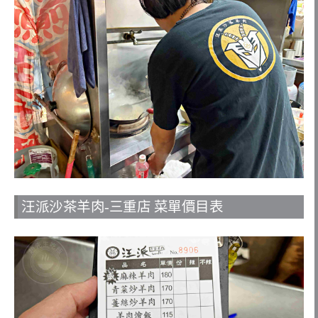
汪派沙茶羊肉-三重店 菜單價目表