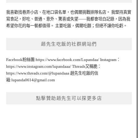
我喜歡找巷弄小店、在地口袋名單，也偶爾挑戰排隊名店。 我堅持真實
寫食記，好吃、普通、意外、驚喜或失望——我都會坦白記錄，因為我
希望你花的每一餐都值得。 主要吃飯，偶爾吃麵；但絕不讓你吃虧。
趙先生吃飯的社群網站們
Facebook粉絲團:https://www.facebook.com/Lupandaa/ Instagram：
https://www.instagram.com/lupandaaa/ Threads又稱脆：
https://www.threads.com/@lupandaaa 趙先生吃飯的信
箱:
lupanda0614@gmail.com
點擊贊助趙先生可以探更多店