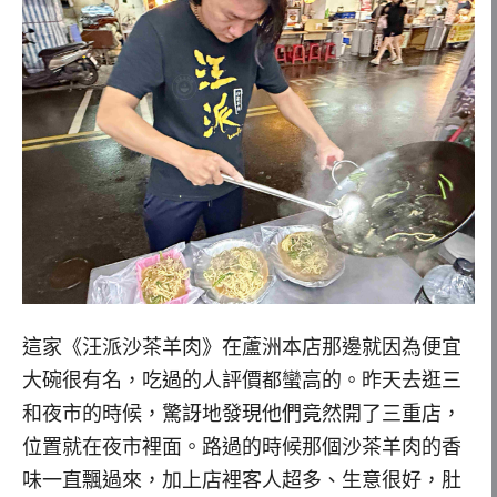
這家《汪派沙茶羊肉》在蘆洲本店那邊就因為便宜
大碗很有名，吃過的人評價都蠻高的。昨天去逛三
和夜市的時候，驚訝地發現他們竟然開了三重店，
位置就在夜市裡面。路過的時候那個沙茶羊肉的香
味一直飄過來，加上店裡客人超多、生意很好，肚