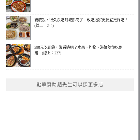
親戚說，很久沒吃阿城鵝肉了，改吃這家更便宜更好吃！
(線上：244)
390元吃到飽，沒看過吧？水果、炸物、海鮮隨你吃到
飽！(線上：227)
點擊贊助趙先生可以探更多店