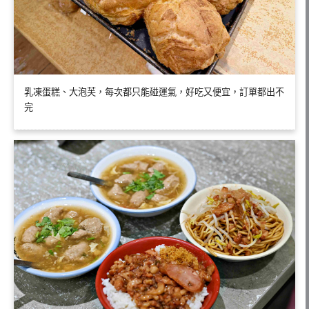
乳凍蛋糕、大泡芙，每次都只能碰運氣，好吃又便宜，訂單都出不
完