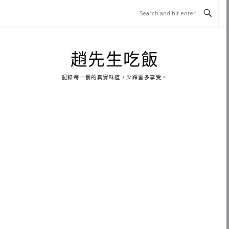
Skip
to
content
趙先生吃飯
記錄每一餐的真實味道，少踩雷多享受。