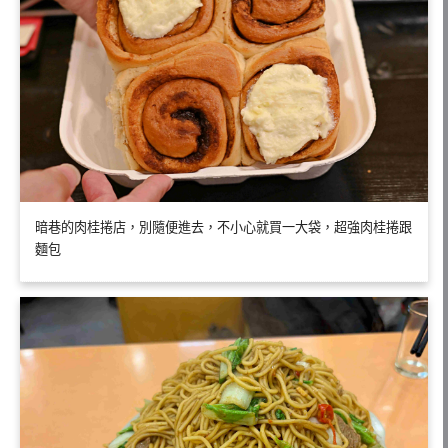
暗巷的肉桂捲店，別隨便進去，不小心就買一大袋，超強肉桂捲跟
麵包