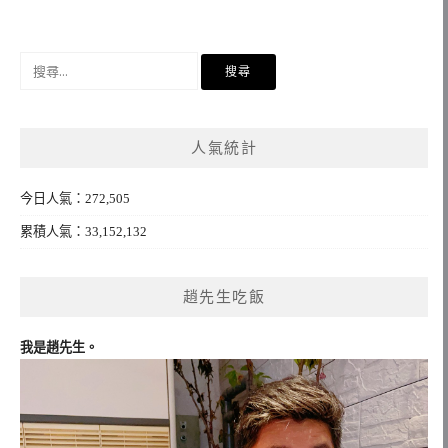
搜
尋
關
鍵
人氣統計
字:
今日人氣：272,505
累積人氣：33,152,132
趙先生吃飯
我是趙先生。