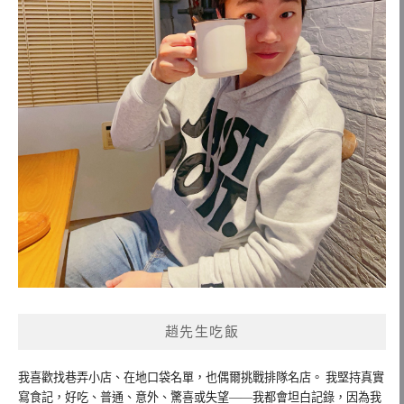
趙先生吃飯
我喜歡找巷弄小店、在地口袋名單，也偶爾挑戰排隊名店。 我堅持真實
寫食記，好吃、普通、意外、驚喜或失望——我都會坦白記錄，因為我