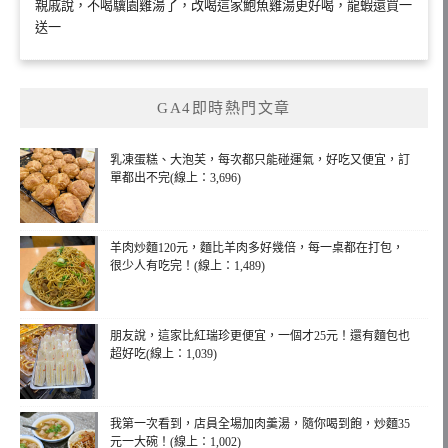
親戚說，不喝驥園雞湯了，改喝這家鮑魚雞湯更好喝，龍蝦還買一
送一
GA4即時熱門文章
乳凍蛋糕、大泡芙，每次都只能碰運氣，好吃又便宜，訂
單都出不完(線上：3,696)
羊肉炒麵120元，麵比羊肉多好幾倍，每一桌都在打包，
很少人有吃完！(線上：1,489)
朋友說，這家比紅瑞珍更便宜，一個才25元！還有麵包也
超好吃(線上：1,039)
我第一次看到，店員全場加肉羹湯，隨你喝到飽，炒麵35
元一大碗！(線上：1,002)