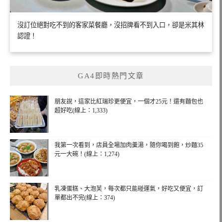
沒訂位絕對吃不到的客家菜餐廳，沒招牌看不到入口，卻是米其林
認證！
GA4即時熱門文章
朋友說，這家比紅瑞珍更便宜，一個才25元！還有麵包也
超好吃(線上：1,333)
我第一次看到，店員全場加肉羹湯，隨你喝到飽，炒麵35
元一大碗！(線上：1,274)
乳凍蛋糕、大泡芙，每次都只能碰運氣，好吃又便宜，訂
單都出不完(線上：374)