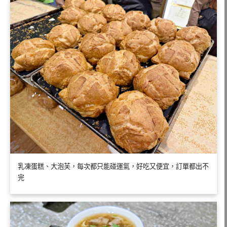
乳凍蛋糕、大泡芙，每次都只能碰運氣，好吃又便宜，訂單都出不
完