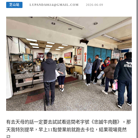
芝山站
LUPANDA0614@GMAIL.COM
2026-06-09
有去天母的話一定要去試試看這間老字號《忠誠牛肉麵》。那
天我特別提早，早上11點營業前就跑去卡位，結果現場竟然
已…