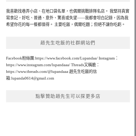
我喜歡找巷弄小店、在地口袋名單，也偶爾挑戰排隊名店。 我堅持真實
寫食記，好吃、普通、意外、驚喜或失望——我都會坦白記錄，因為我
希望你花的每一餐都值得。 主要吃飯，偶爾吃麵；但絕不讓你吃虧。
趙先生吃飯的社群網站們
Facebook粉絲團:https://www.facebook.com/Lupandaa/ Instagram：
https://www.instagram.com/lupandaaa/ Threads又稱脆：
https://www.threads.com/@lupandaaa 趙先生吃飯的信
箱:
lupanda0614@gmail.com
點擊贊助趙先生可以探更多店