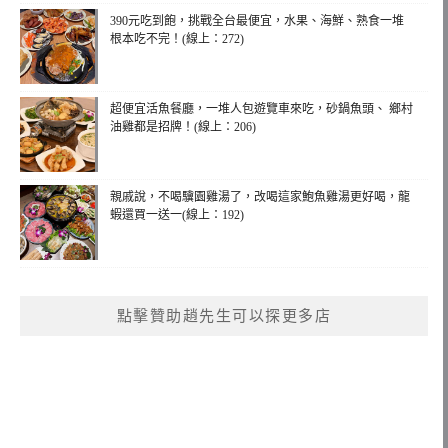
390元吃到飽，挑戰全台最便宜，水果、海鮮、熟食一堆
根本吃不完！(線上：272)
超便宜活魚餐廳，一堆人包遊覽車來吃，砂鍋魚頭、 鄉村
油雞都是招牌！(線上：206)
親戚說，不喝驥園雞湯了，改喝這家鮑魚雞湯更好喝，龍
蝦還買一送一(線上：192)
點擊贊助趙先生可以探更多店