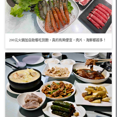
200元火鍋加自助餐吃到飽，真的有夠便宜，肉片、海鮮都超多！