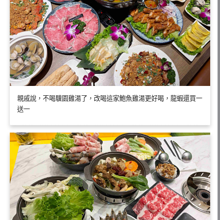
親戚說，不喝驥園雞湯了，改喝這家鮑魚雞湯更好喝，龍蝦還買一
送一