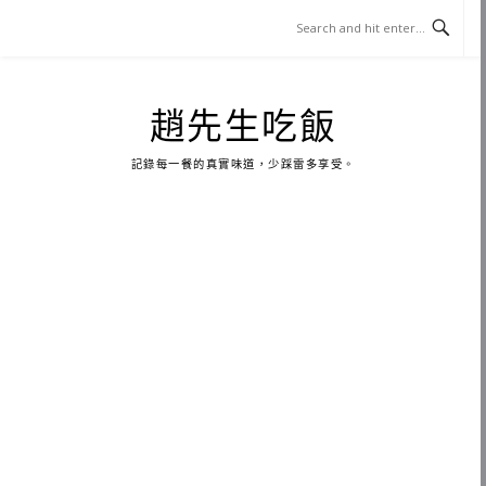
Skip
to
content
趙先生吃飯
記錄每一餐的真實味道，少踩雷多享受。