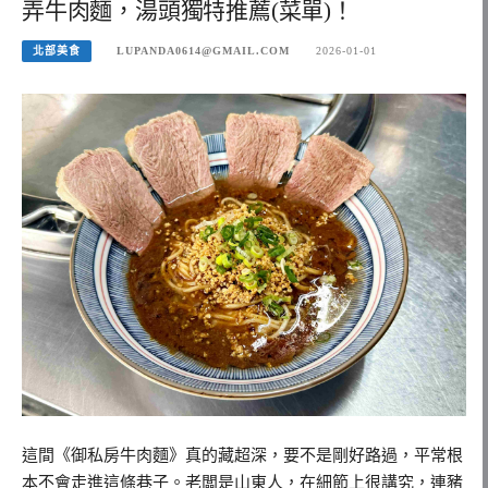
弄牛肉麵，湯頭獨特推薦(菜單)！
北部美食
LUPANDA0614@GMAIL.COM
2026-01-01
這間《御私房牛肉麵》真的藏超深，要不是剛好路過，平常根
本不會走進這條巷子。老闆是山東人，在細節上很講究，連豬