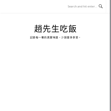
Skip
to
content
趙先生吃飯
記錄每一餐的真實味道，少踩雷多享受。