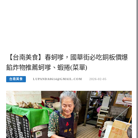
【台南美食】春蚵嗲，國華街必吃銅板價爆
餡炸物推薦蚵嗲、蝦捲(菜單)
台南美食
LUPANDA0614@GMAIL.COM
2026-02-05