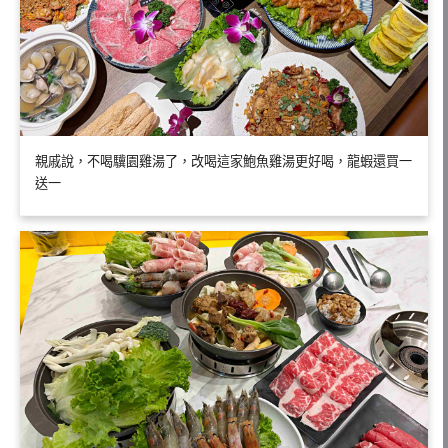
親戚說，不喝驥園雞湯了，改喝這家鮑魚雞湯更好喝，龍蝦還買一
送一