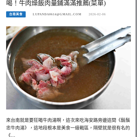
喝！牛肉燥飯肉量鋪滿滿推薦(菜單)
台南美食
LUPANDA0614@GMAIL.COM
2026-02-06
來台南就是要狂喝牛肉湯啊，這次來吃海安路旁邊這間《鬍鬚
忠牛肉湯》，這地段根本是美食一級戰區，隔壁就是很有名的
《…