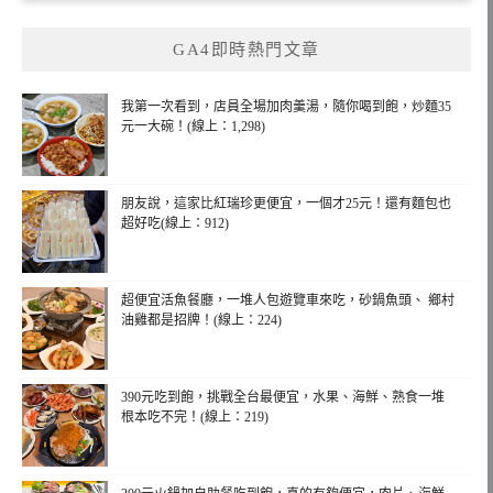
GA4即時熱門文章
我第一次看到，店員全場加肉羹湯，隨你喝到飽，炒麵35
元一大碗！(線上：1,298)
朋友說，這家比紅瑞珍更便宜，一個才25元！還有麵包也
超好吃(線上：912)
超便宜活魚餐廳，一堆人包遊覽車來吃，砂鍋魚頭、 鄉村
油雞都是招牌！(線上：224)
390元吃到飽，挑戰全台最便宜，水果、海鮮、熟食一堆
根本吃不完！(線上：219)