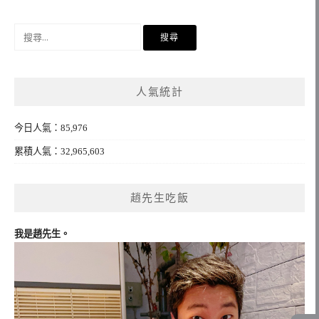
導
覽
搜
尋
關
鍵
人氣統計
字:
今日人氣：85,976
累積人氣：32,965,603
趙先生吃飯
我是趙先生。