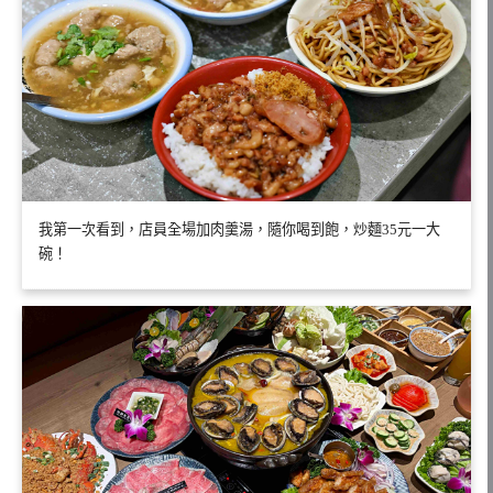
我第一次看到，店員全場加肉羹湯，隨你喝到飽，炒麵35元一大
碗！