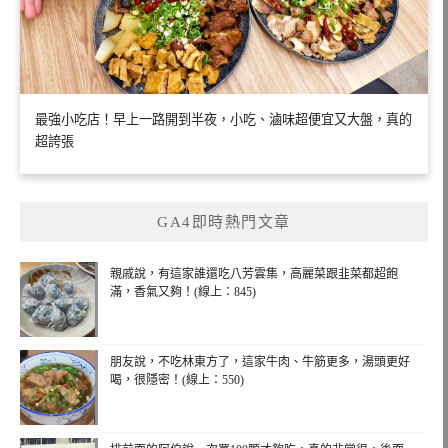
最強小吃店！早上一路開到半夜，小吃、滷味超便宜又大盤，真的
超誇張
GA4即時熱門文章
親戚說，有這家誰還吃八芳雲集，高麗菜跟韭菜都超飽
滿，香氣又夠！(線上：845)
朋友說，不吃林東方了，這家牛肉、牛筋更多，湯頭更好
喝，很隱密！(線上：550)