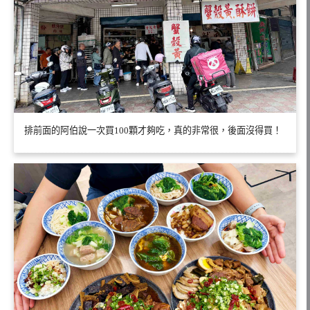
排前面的阿伯說一次買100顆才夠吃，真的非常很，後面沒得買！