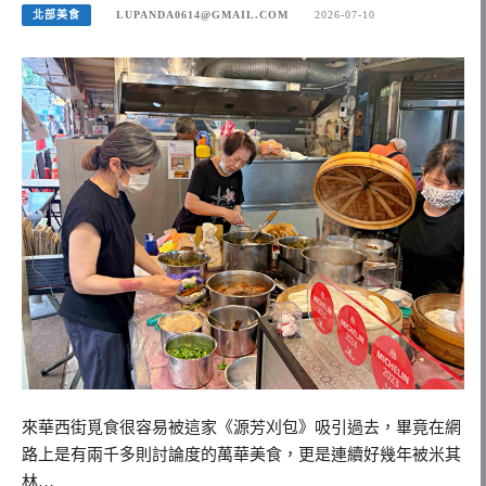
北部美食
LUPANDA0614@GMAIL.COM
2026-07-10
來華西街覓食很容易被這家《源芳刈包》吸引過去，畢竟在網
路上是有兩千多則討論度的萬華美食，更是連續好幾年被米其
林…