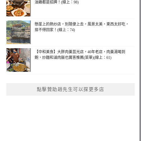
油雞都是招牌！(線上：98)
懸崖上的熱炒店，別隨便上去，風景太美，東西太好吃，
捨不得回家！(線上：74)
【中和美食】大胖肉羹莒光店，40年老店，肉羹湯喝到
飽，炒麵和滷肉飯也厲害推薦(菜單)(線上：61)
點擊贊助趙先生可以探更多店