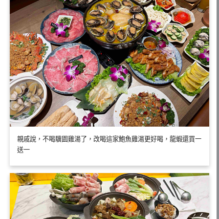
親戚說，不喝驥園雞湯了，改喝這家鮑魚雞湯更好喝，龍蝦還買一
送一