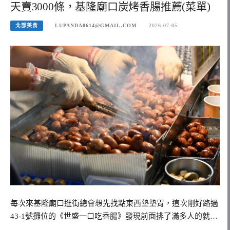
天賣3000條，基隆廟口炭烤香腸推薦(菜單)
北部美食
LUPANDA0614@GMAIL.COM
2026-07-05
每次來基隆廟口逛街總會想先找點東西墊墊胃，這次剛好路過
43-1號攤位的《世盛一口吃香腸》發現前面排了滿多人的就…