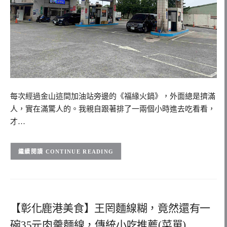
每次經過金山這間加油站旁邊的《福緣火鍋》，外面總是擠滿
人，實在滿驚人的。我親自跟著排了一兩個小時進去吃看看，
才…
CONTINUE READING
【彰化鹿港美食】王罔麵線糊，竟然還有一
碗35元肉羹麵線，傳統小吃推薦(菜單)