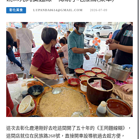
彰化美食
LUPANDA0614@GMAIL.COM
2026-07-09
這次去彰化鹿港剛好去吃這間開了五十年的《王罔麵線糊》，
這間店就位在民族路268號，直接開車設導航過去超方便，