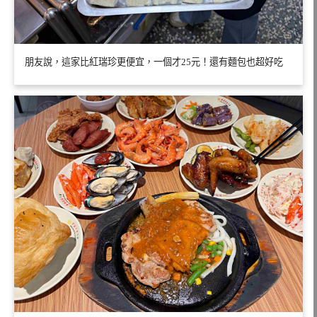
朋友說，這家比紅瑞珍更便宜，一個才25元！還有麵包也超好吃