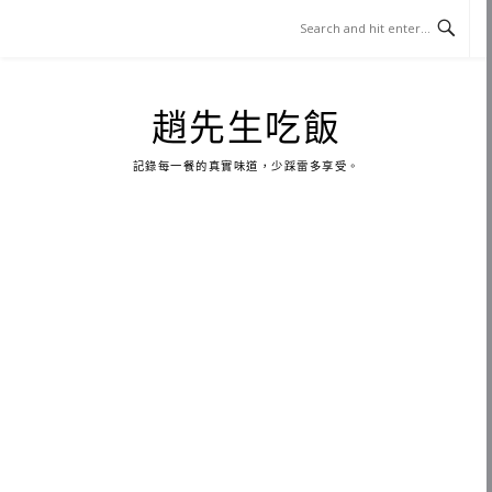
Skip
to
content
趙先生吃飯
記錄每一餐的真實味道，少踩雷多享受。