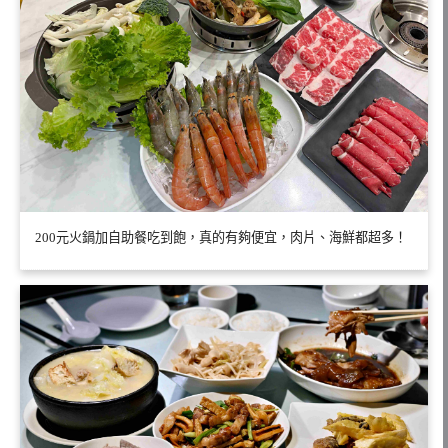
200元火鍋加自助餐吃到飽，真的有夠便宜，肉片、海鮮都超多！