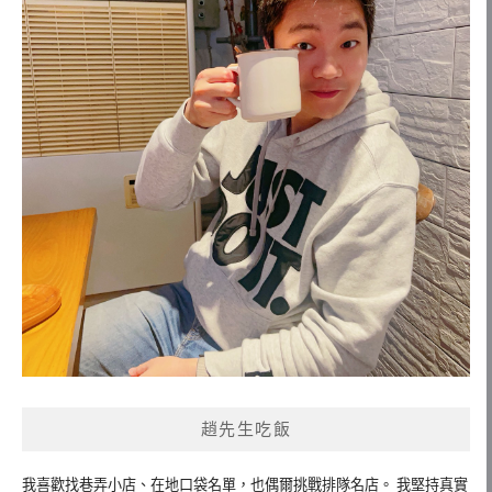
趙先生吃飯
我喜歡找巷弄小店、在地口袋名單，也偶爾挑戰排隊名店。 我堅持真實