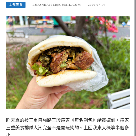
北部美食
LUPANDA0614@GMAIL.COM
2026-07-14
昨天真的被三重自強路三段這家《無名割包》給震撼到，這家
三重美食排隊人潮完全不是開玩笑的。上回我來大概等半個多
小…