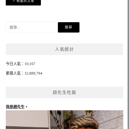
較舊的文章
章
導
覽
搜
尋
關
鍵
人氣統計
字:
今日人氣：10,167
累積人氣：32,889,794
趙先生吃飯
我是趙先生。