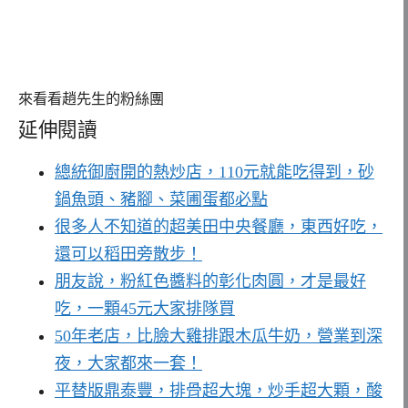
來看看趙先生的粉絲團
延伸閱讀
總統御廚開的熱炒店，110元就能吃得到，砂
鍋魚頭、豬腳、菜圃蛋都必點
很多人不知道的超美田中央餐廳，東西好吃，
還可以稻田旁散步！
朋友說，粉紅色醬料的彰化肉圓，才是最好
吃，一顆45元大家排隊買
50年老店，比臉大雞排跟木瓜牛奶，營業到深
夜，大家都來一套！
平替版鼎泰豐，排骨超大塊，炒手超大顆，酸