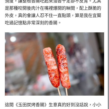
滑度，讓整根香腸吃起來油香十足卻不反胃。尤其
是那種咬開後肉汁在嘴裡爆開的瞬間，配上酥脆的
外皮，真的會讓人忍不住一直點頭，算是我在宜蘭
吃過記憶點非常深刻的香腸。
這間《玉田炭烤香腸》生意真的好到沒話說，小小