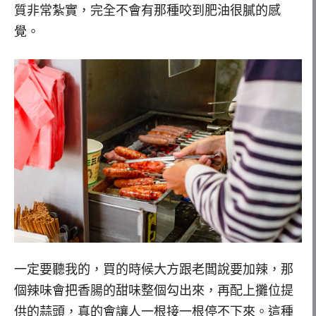
質非常紮實，完全不會有那種咬到肥油很膩的感
覺。
一定要聽我的，買的時候大方跟老闆說要加辣，那
個辣味會把香腸的甜味整個勾出來，再配上攤位提
供的蒜頭，真的會讓人一根接一根停不下來。這種