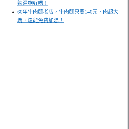
辣湯夠好喝！
60年牛肉麵老店，牛肉麵只要140元，肉超大
塊，還能免費加湯！