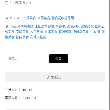
在「北部美食」中
Posted in
北部美食
,
宜蘭美食
,
愛食記收錄專用
Tagged
炭烤香腸
,
玉田炭烤香腸
,
烤香腸
,
礁溪必吃
,
宜蘭必吃
,
國道五
號美食
,
宜蘭美食
,
大蒜自由
,
礁溪美食
,
特製辣醬
,
隱藏版美食
,
生香腸
,
銅
板美食
,
排隊美食
,
在地人推薦
搜
尋
關
鍵
人氣統計
字:
今日人氣：310,944
累積人氣：32,419,903