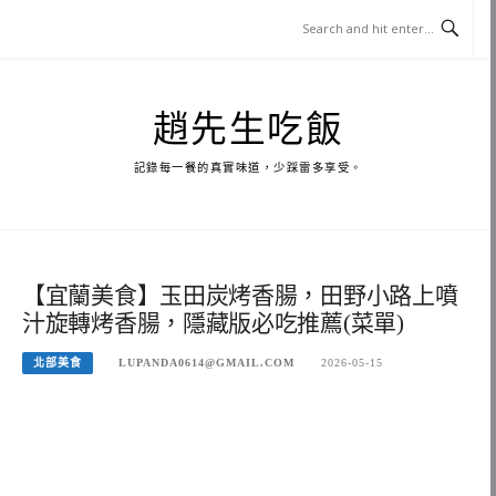
Skip
to
content
趙先生吃飯
記錄每一餐的真實味道，少踩雷多享受。
【宜蘭美食】玉田炭烤香腸，田野小路上噴
汁旋轉烤香腸，隱藏版必吃推薦(菜單)
北部美食
LUPANDA0614@GMAIL.COM
2026-05-15