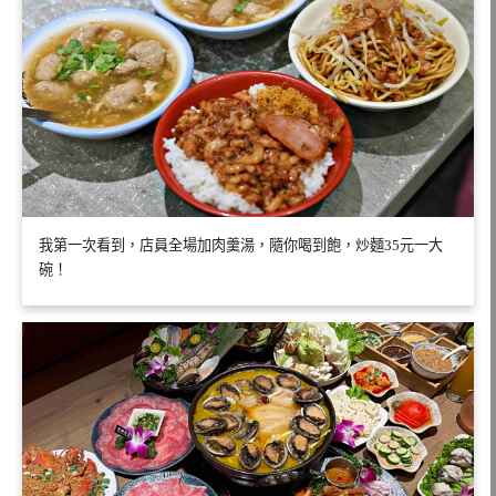
我第一次看到，店員全場加肉羹湯，隨你喝到飽，炒麵35元一大
碗！