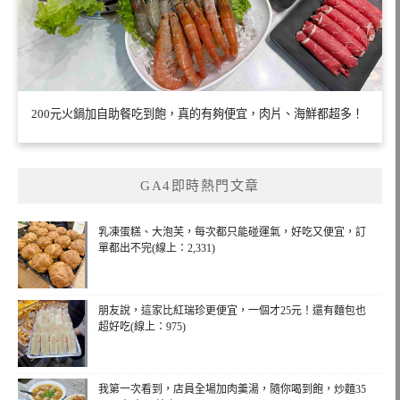
200元火鍋加自助餐吃到飽，真的有夠便宜，肉片、海鮮都超多！
GA4即時熱門文章
乳凍蛋糕、大泡芙，每次都只能碰運氣，好吃又便宜，訂
單都出不完(線上：2,331)
朋友說，這家比紅瑞珍更便宜，一個才25元！還有麵包也
超好吃(線上：975)
我第一次看到，店員全場加肉羹湯，隨你喝到飽，炒麵35