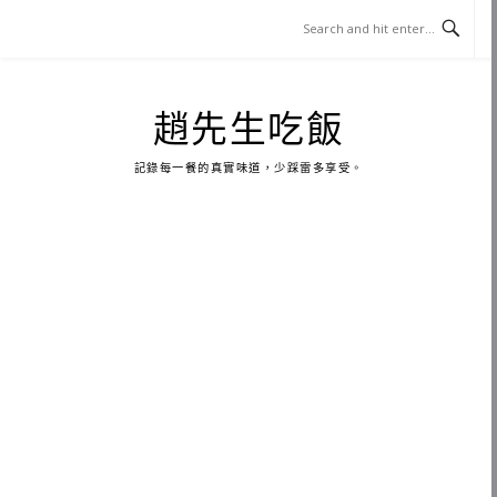
Skip
to
content
趙先生吃飯
記錄每一餐的真實味道，少踩雷多享受。