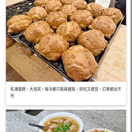
乳凍蛋糕、大泡芙，每次都只能碰運氣，好吃又便宜，訂單都出不
完