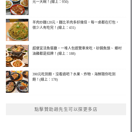
元一大碗！(線上：950)
羊肉炒麵120元，麵比羊肉多好幾倍，每一桌都在打包，
很少人有吃完！(線上：431)
超便宜活魚餐廳，一堆人包遊覽車來吃，砂鍋魚頭、 鄉村
油雞都是招牌！(線上：188)
390元吃到飽，沒看過吧？水果、炸物、海鮮隨你吃到
飽！(線上：178)
點擊贊助趙先生可以探更多店