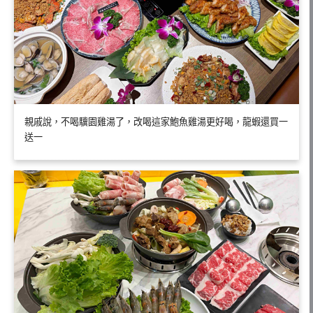
親戚說，不喝驥園雞湯了，改喝這家鮑魚雞湯更好喝，龍蝦還買一
送一