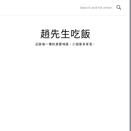
Skip
to
content
趙先生吃飯
記錄每一餐的真實味道，少踩雷多享受。