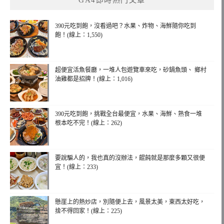
GA4即時熱門文章
390元吃到飽，沒看過吧？水果、炸物、海鮮隨你吃到
飽！(線上：1,550)
超便宜活魚餐廳，一堆人包遊覽車來吃，砂鍋魚頭、 鄉村
油雞都是招牌！(線上：1,016)
390元吃到飽，挑戰全台最便宜，水果、海鮮、熟食一堆
根本吃不完！(線上：262)
要說騙人的，我也真的沒辦法，餛飩就是那麼多顆又很便
宜！(線上：233)
懸崖上的熱炒店，別隨便上去，風景太美，東西太好吃，
捨不得回家！(線上：225)