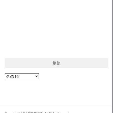
彙整
彙
整