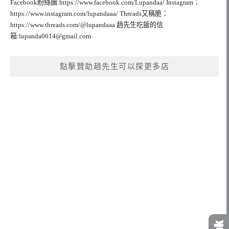
Facebook粉絲團:https://www.facebook.com/Lupandaa/ Instagram：
https://www.instagram.com/lupandaaa/ Threads又稱脆：
https://www.threads.com/@lupandaaa 趙先生吃飯的信
箱:
lupanda0614@gmail.com
點擊贊助趙先生可以探更多店