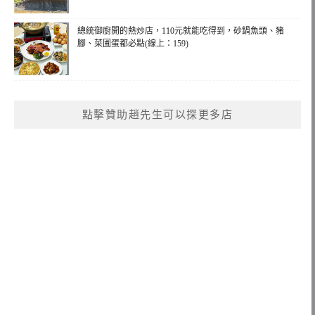
總統御廚開的熱炒店，110元就能吃得到，砂鍋魚頭、豬
腳、菜圃蛋都必點(線上：159)
點擊贊助趙先生可以探更多店