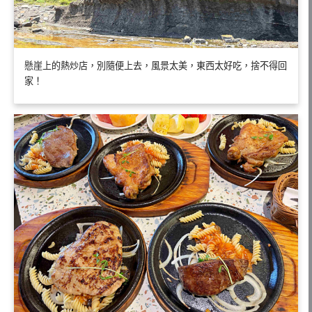
懸崖上的熱炒店，別隨便上去，風景太美，東西太好吃，捨不得回
家！