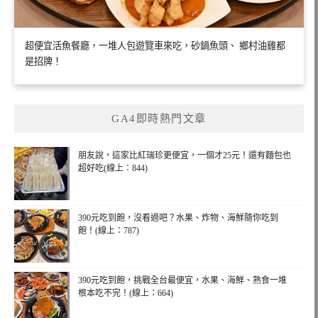
超便宜活魚餐廳，一堆人包遊覽車來吃，砂鍋魚頭、 鄉村油雞都
是招牌！
GA4即時熱門文章
朋友說，這家比紅瑞珍更便宜，一個才25元！還有麵包也
超好吃(線上：844)
390元吃到飽，沒看過吧？水果、炸物、海鮮隨你吃到
飽！(線上：787)
390元吃到飽，挑戰全台最便宜，水果、海鮮、熟食一堆
根本吃不完！(線上：664)