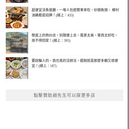
超便宜活魚餐廳，一堆人包遊覽車來吃，砂鍋魚頭、 鄉村
油雞都是招牌！(線上：433)
懸崖上的熱炒店，別隨便上去，風景太美，東西太好吃，
捨不得回家！(線上：393)
要說騙人的，我也真的沒辦法，餛飩就是那麼多顆又很便
宜！(線上：187)
點擊贊助趙先生可以探更多店