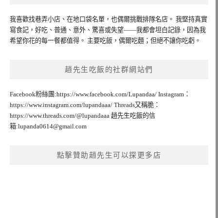
我喜歡找巷弄小店、在地口袋名單，也偶爾挑戰排隊名店。 我堅持真實
寫食記，好吃、普通、意外、驚喜或失望——我都會坦白記錄，因為我
希望你花的每一餐都值得。 主要吃飯，偶爾吃麵；但絕不讓你吃虧。
趙先生吃飯的社群網站們
Facebook粉絲團:https://www.facebook.com/Lupandaa/ Instagram：
https://www.instagram.com/lupandaaa/ Threads又稱脆：
https://www.threads.com/@lupandaaa 趙先生吃飯的信
箱:
lupanda0614@gmail.com
點擊贊助趙先生可以探更多店