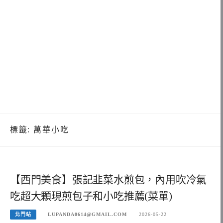
標籤:
萬華小吃
【西門美食】張記韭菜水煎包，內用吹冷氣
吃超大顆現煎包子和小吃推薦(菜單)
北門站
LUPANDA0614@GMAIL.COM
2026-05-22