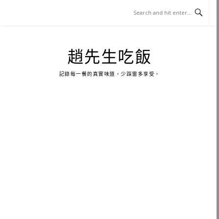
Skip
to
content
趙先生吃飯
記錄每一餐的真實味道，少踩雷多享受。