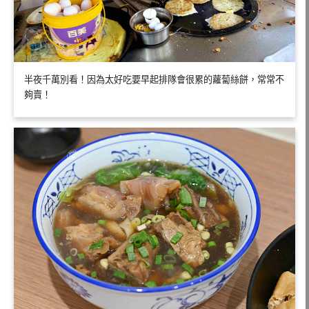
半夜千萬別看！因為太好吃要早起排隊會很累的蘿蔔絲餅，常常不
夠賣！