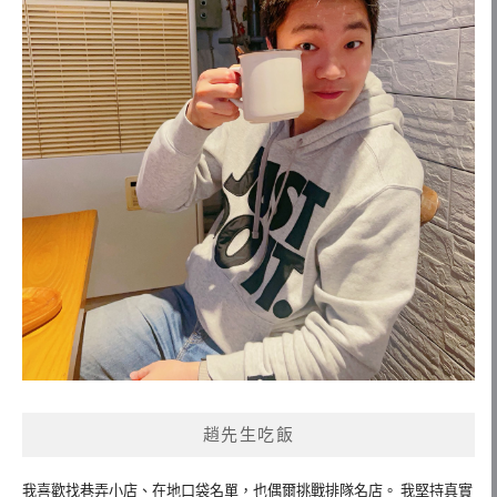
趙先生吃飯
我喜歡找巷弄小店、在地口袋名單，也偶爾挑戰排隊名店。 我堅持真實