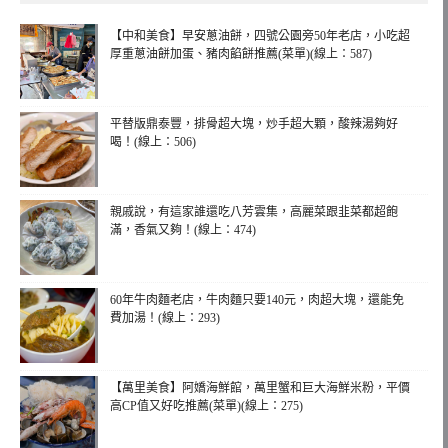
【中和美食】早安蔥油餅，四號公園旁50年老店，小吃超
厚重蔥油餅加蛋、豬肉餡餅推薦(菜單)(線上：587)
平替版鼎泰豐，排骨超大塊，炒手超大顆，酸辣湯夠好
喝！(線上：506)
親戚說，有這家誰還吃八芳雲集，高麗菜跟韭菜都超飽
滿，香氣又夠！(線上：474)
60年牛肉麵老店，牛肉麵只要140元，肉超大塊，還能免
費加湯！(線上：293)
【萬里美食】阿嬌海鮮館，萬里蟹和巨大海鮮米粉，平價
高CP值又好吃推薦(菜單)(線上：275)