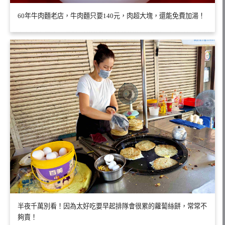
60年牛肉麵老店，牛肉麵只要140元，肉超大塊，還能免費加湯！
半夜千萬別看！因為太好吃要早起排隊會很累的蘿蔔絲餅，常常不
夠賣！