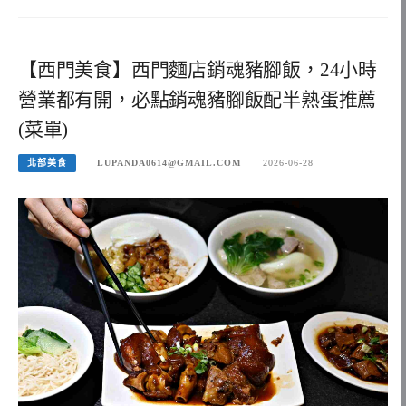
【西門美食】西門麵店銷魂豬腳飯，24小時
營業都有開，必點銷魂豬腳飯配半熟蛋推薦
(菜單)
北部美食
LUPANDA0614@GMAIL.COM
2026-06-28