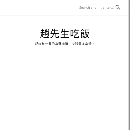
Skip
to
content
趙先生吃飯
記錄每一餐的真實味道，少踩雷多享受。