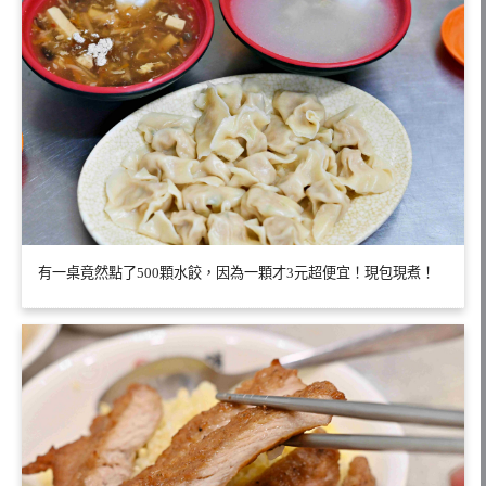
有一桌竟然點了500顆水餃，因為一顆才3元超便宜！現包現煮！