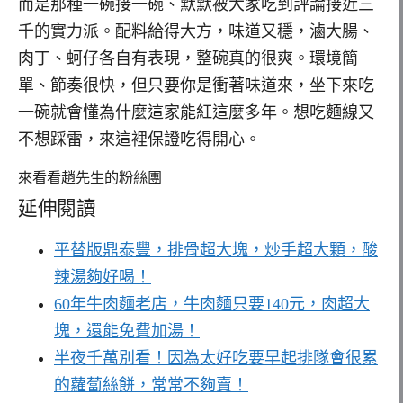
而是那種一碗接一碗、默默被大家吃到評論接近三
千的實力派。配料給得大方，味道又穩，滷大腸、
肉丁、蚵仔各自有表現，整碗真的很爽。環境簡
單、節奏很快，但只要你是衝著味道來，坐下來吃
一碗就會懂為什麼這家能紅這麼多年。想吃麵線又
不想踩雷，來這裡保證吃得開心。
來看看趙先生的粉絲團
延伸閱讀
平替版鼎泰豐，排骨超大塊，炒手超大顆，酸
辣湯夠好喝！
60年牛肉麵老店，牛肉麵只要140元，肉超大
塊，還能免費加湯！
半夜千萬別看！因為太好吃要早起排隊會很累
的蘿蔔絲餅，常常不夠賣！