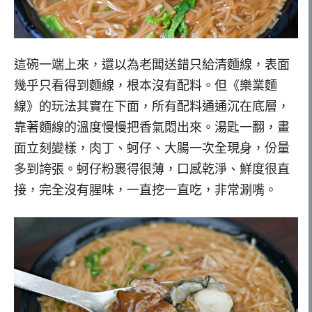
這碗一端上來，還以為老闆送錯只給清麵線，表面
幾乎只看得到麵線，根本沒有配料。但《樂業麵
線》的玩法其實在下面，所有配料通通沉在底層，
靠著麵線的溫度慢慢把香氣悶出來。湯匙一翻，畫
面立刻變樣，肉丁、蚵仔、大腸一次全現身，份量
多到誇張。蚵仔粉裹得很薄，口感乾淨、鮮度很直
接，完全沒有腥味，一直挖一直吃，非常涮嘴。