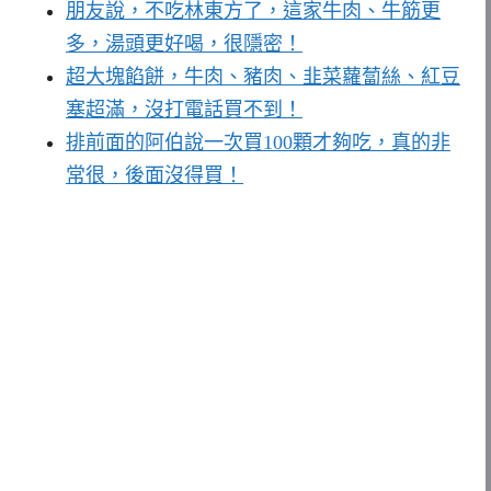
朋友說，不吃林東方了，這家牛肉、牛筋更
多，湯頭更好喝，很隱密！
超大塊餡餅，牛肉、豬肉、韭菜蘿蔔絲、紅豆
塞超滿，沒打電話買不到！
排前面的阿伯說一次買100顆才夠吃，真的非
常很，後面沒得買！