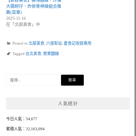
【新莊美食】勝傳麵線，炸彈
大腸蚵仔、炸排骨神級組合推
薦(菜單)
2025-11-16
在「北部美食」中
Posted in
北部美食
,
六張犁站
,
愛食記收錄專用
Tagged
台北美食
,
樂業麵線
搜
尋
關
鍵
人氣統計
字:
今日人氣：54,677
累積人氣：32,163,094