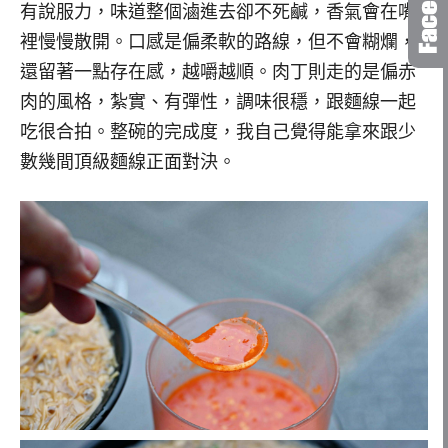
有說服力，味道整個滷進去卻不死鹹，香氣會在嘴
裡慢慢散開。口感是偏柔軟的路線，但不會糊爛，
還留著一點存在感，越嚼越順。肉丁則走的是偏赤
肉的風格，紮實、有彈性，調味很穩，跟麵線一起
吃很合拍。整碗的完成度，我自己覺得能拿來跟少
數幾間頂級麵線正面對決。