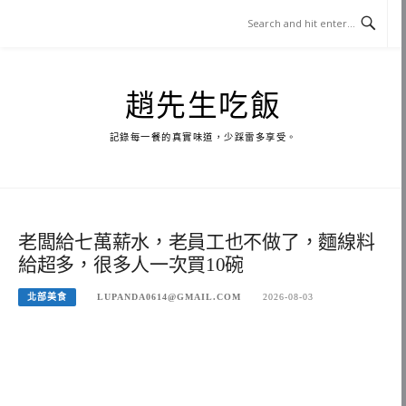
Skip
to
content
趙先生吃飯
記錄每一餐的真實味道，少踩雷多享受。
老闆給七萬薪水，老員工也不做了，麵線料
給超多，很多人一次買10碗
北部美食
LUPANDA0614@GMAIL.COM
2026-08-03