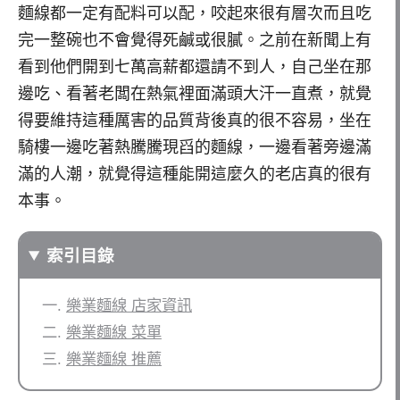
麵線都一定有配料可以配，咬起來很有層次而且吃
完一整碗也不會覺得死鹹或很膩。之前在新聞上有
看到他們開到七萬高薪都還請不到人，自己坐在那
邊吃、看著老闆在熱氣裡面滿頭大汗一直煮，就覺
得要維持這種厲害的品質背後真的很不容易，坐在
騎樓一邊吃著熱騰騰現舀的麵線，一邊看著旁邊滿
滿的人潮，就覺得這種能開這麼久的老店真的很有
本事。
索引目錄
樂業麵線 店家資訊
樂業麵線 菜單
樂業麵線 推薦