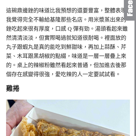
這碗鼎邊銼的味道比我預想的還要豐富，整體表現
我覺得完全不輸給基隆那些名店。用米漿蒸出來的
銼吃起來很有厚度，口感 Q 彈有勁。湯頭看起來雖
然清清淡淡，但實際喝過就知道很耐喝。裡面放的
丸子跟蝦丸是真的能吃到鮮甜味，再加上蒜酥、芹
菜、木耳跟黑胡椒的點綴，味道是一層一層疊上來
的。桌上的辣椒粉雖然看起來普通，但加進去後那
個存在感變得很強，愛吃辣的人一定要試試看。
雞捲