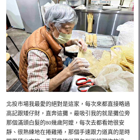
北投市場我最愛的絕對是這家，每次來都直接略過
高記跟矮仔財，直奔這攤。最吸引我的就是攤位旁
那個滿頭白髮的80幾歲阿嬤，每次去都看她很安
靜、很熟練地在捲雞捲，那個手速跟力道真的是時