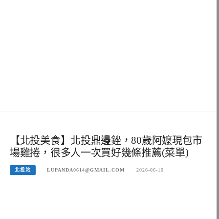
【北投美食】北投鼎邊銼，80歲阿嬤現包市
場雞捲，很多人一次買好幾條推薦(菜單)
北投站
LUPANDA0614@GMAIL.COM
2026-06-10