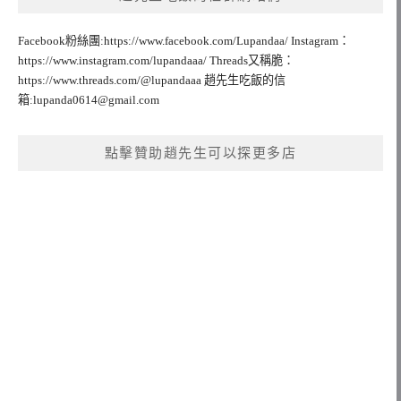
Facebook粉絲團:https://www.facebook.com/Lupandaa/ Instagram：
https://www.instagram.com/lupandaaa/ Threads又稱脆：
https://www.threads.com/@lupandaaa 趙先生吃飯的信
箱:
lupanda0614@gmail.com
點擊贊助趙先生可以探更多店