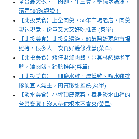
全台最大碗，牛肉麵、牛三寶，整碗塞滿滿，
還是500碗認證！
【北投美食】上全肉羹，50年市場老店，肉羹
現包現煮，份量又大又好吃推薦 (菜單)
【北投美食】北投鼎邊銼，80歲阿嬤現包市場
雞捲，很多人一次買好幾條推薦(菜單)
【北投美食】矮仔財滷肉飯，米其林認證老字
號，滷肉飯、蹄膀推薦(菜單)
【北投美食】一順鹽水雞，煙燻雞、鹽水雞排
隊便宜人氣王，肉質嫩甜推薦(菜單)
【淡水美食】小坪頂農家菜，藏身淡水山裡的
台菜寶藏！沒人帶你根本不會來(菜單)