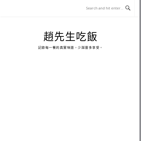
Skip
to
content
趙先生吃飯
記錄每一餐的真實味道，少踩雷多享受。