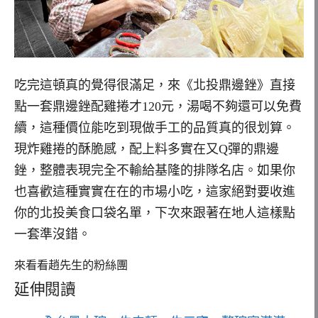
吃完這頓真的覺得很滿足，來《北投鼎邊銼》直接
點一套鼎邊銼配雞捲才120元，湯喝不夠還可以免費
續，這種價位能吃到現做手工的品質真的很划算。
現炸雞捲的酥脆感，配上料多實在又Q彈的鼎邊
銼，整體表現完全不輸給基隆的排隊名店。如果你
也喜歡這種實實在在的市場小吃，這家絕對要收進
你的北投美食口袋名單，下次來跟著在地人這樣點
一套準沒錯。
來看看趙先生的粉絲團
延伸閱讀