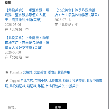
相關
【北投美食】一順鹽水雞，煙
【北投美食】陳季炸雞北投
燻雞、鹽水雞排隊便宜人氣
店，台北最強炸物推薦 (菜單)
王，肉質嫩甜推薦(菜單)
2023-07-16
2026-05-06
在「北投站」中
在「北投站」中
【北投美食】上全肉羹，50年
市場老店，肉羹現包現煮，份
量又大又好吃推薦 (菜單)
2026-06-30
在「北投站」中
Posted in
北投站
,
北部美食
,
愛食記收錄專用
Tagged
台北老店
,
市場小吃
,
北投市場
,
捷運北投站美食
,
北投中繼市
場
,
北投鼎邊銼
,
鼎邊銼
,
雞捲
,
台北傳統美食
,
北投美食
搜