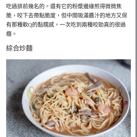
吃過排前幾名的。還有它的粉漿邊緣煎得微微焦
脆，咬下去帶點脆度，但中間吸滿醬汁的地方又保
有那種軟Q的黏糯感，一次吃到兩種咬勁真的很過
癮。
綜合炒麵