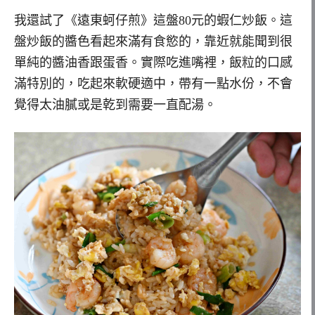
我還試了《遠東蚵仔煎》這盤80元的蝦仁炒飯。這
盤炒飯的醬色看起來滿有食慾的，靠近就能聞到很
單純的醬油香跟蛋香。實際吃進嘴裡，飯粒的口感
滿特別的，吃起來軟硬適中，帶有一點水份，不會
覺得太油膩或是乾到需要一直配湯。