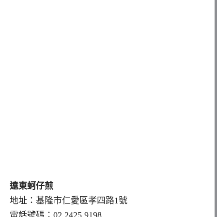
遠東蚵仔煎
地址：基隆市仁愛區孝四路1號
電話號碼：02 2425 9198