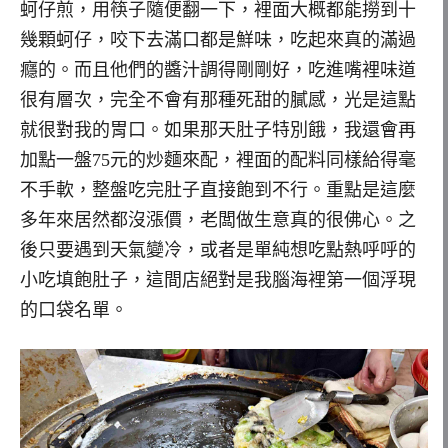
蚵仔煎，用筷子隨便翻一下，裡面大概都能撈到十
幾顆蚵仔，咬下去滿口都是鮮味，吃起來真的滿過
癮的。而且他們的醬汁調得剛剛好，吃進嘴裡味道
很有層次，完全不會有那種死甜的膩感，光是這點
就很對我的胃口。如果那天肚子特別餓，我還會再
加點一盤75元的炒麵來配，裡面的配料同樣給得毫
不手軟，整盤吃完肚子直接飽到不行。重點是這麼
多年來居然都沒漲價，老闆做生意真的很佛心。之
後只要遇到天氣變冷，或者是單純想吃點熱呼呼的
小吃填飽肚子，這間店絕對是我腦海裡第一個浮現
的口袋名單。