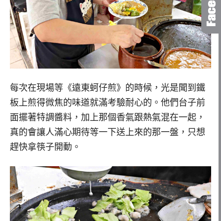
每次在現場等《遠東蚵仔煎》的時候，光是聞到鐵
板上煎得微焦的味道就滿考驗耐心的。他們台子前
面擺著特調醬料，加上那個香氣跟熱氣混在一起，
真的會讓人滿心期待等一下送上來的那一盤，只想
趕快拿筷子開動。