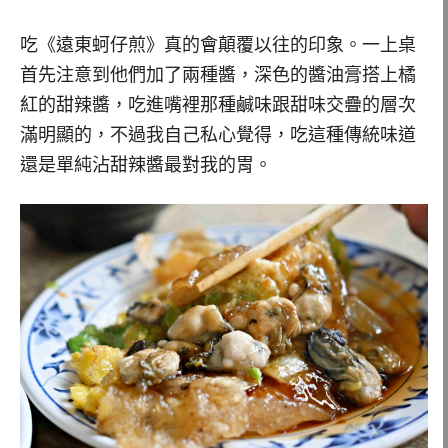
吃《遠東蚵仔煎》真的會顛覆以往的印象。一上桌
首先注意到他們加了兩種醬，深色的醬油膏搭上橘
紅的甜辣醬，吃進嘴裡那種鹹味跟甜味交疊的層次
滿明顯的，不過我自己私心覺得，吃這種傳統味道
還是單純沾甜辣醬最對我的胃。