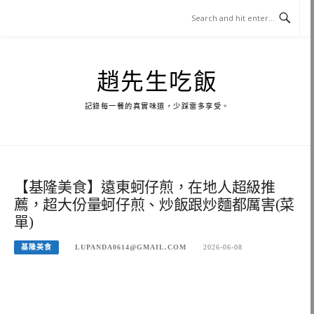
Skip
to
content
趙先生吃飯
記錄每一餐的真實味道，少踩雷多享受。
【基隆美食】遠東蚵仔煎，在地人超級推
薦，超大份量蚵仔煎、炒飯跟炒麵都厲害(菜
單)
基隆美食
LUPANDA0614@GMAIL.COM
2026-06-08