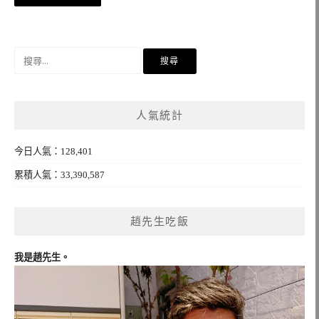
章
導
覽
搜
尋
關
鍵
人氣統計
字:
今日人氣：128,401
累積人氣：33,390,587
趙先生吃飯
我是趙先生。