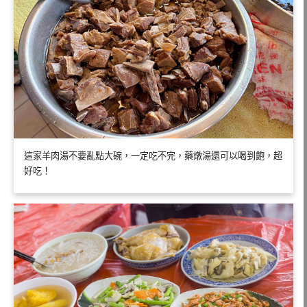
這家羊肉湯不要亂點大碗，一定吃不完，藥燉湯還可以喝到飽，超
好吃！