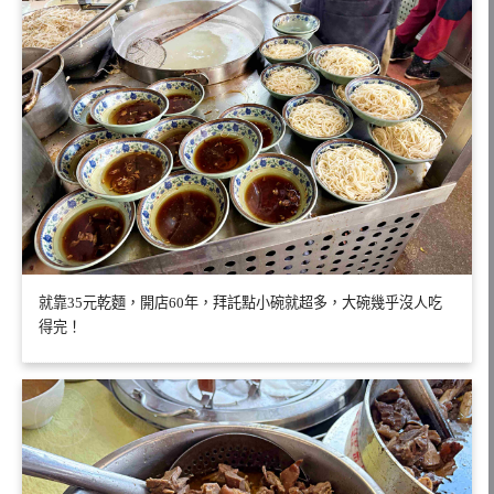
就靠35元乾麵，開店60年，拜託點小碗就超多，大碗幾乎沒人吃
得完！