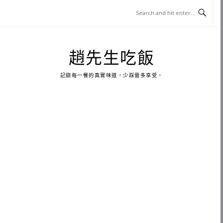
Skip
to
content
趙先生吃飯
記錄每一餐的真實味道，少踩雷多享受。