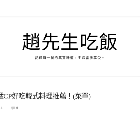
趙先生吃飯
記錄每一餐的真實味道，少踩雷多享受。
CP好吃韓式料理推薦！(菜單)
04
0