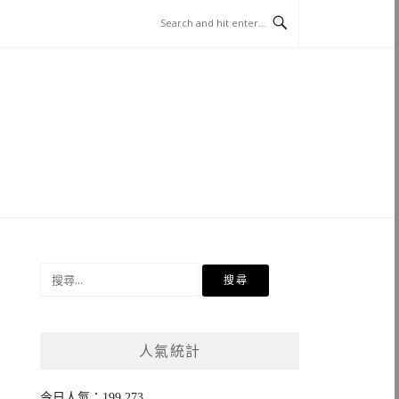
搜
尋
關
鍵
人氣統計
字:
今日人氣：199,273