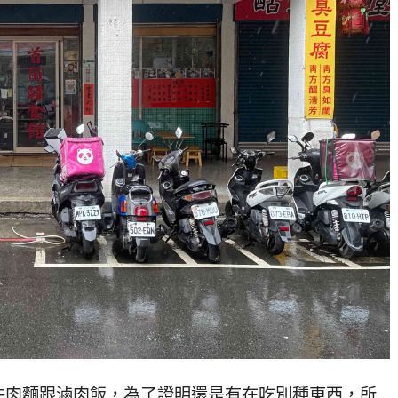
牛肉麵跟滷肉飯，為了證明還是有在吃別種東西，所