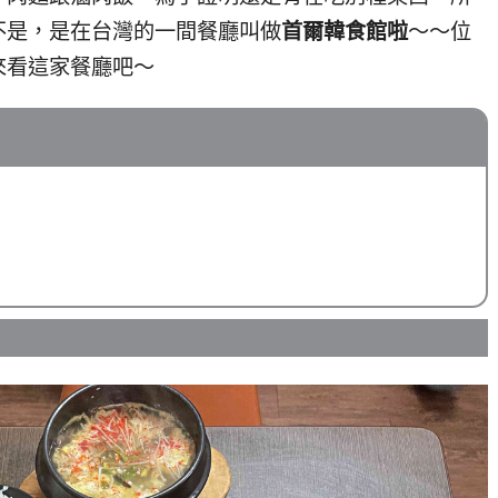
不是，是在台灣的一間餐廳叫做
首爾韓食館啦
～～位
來看這家餐廳吧～