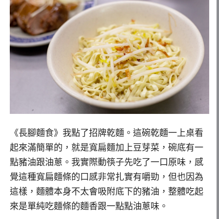
《長腳麵食》我點了招牌乾麵。這碗乾麵一上桌看
起來滿簡單的，就是寬扁麵加上豆芽菜，碗底有一
點豬油跟油蔥。我實際動筷子先吃了一口原味，感
覺這種寬扁麵條的口感非常扎實有嚼勁，但也因為
這樣，麵體本身不太會吸附底下的豬油，整體吃起
來是單純吃麵條的麵香跟一點點油蔥味。