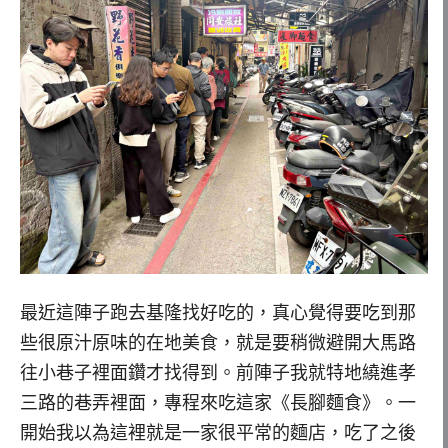
最近這陣子跑去基隆找好吃的，真心覺得要吃到那
些很原汁原味的在地美食，就是要稍微避開大馬路
往小巷子裡面鑽才找得到。前陣子我就特地繞進孝
三路的巷弄裡面，專程來吃這家《長腳麵食》。一
開始我以為這裡就是一家很平常的麵店，吃了之後