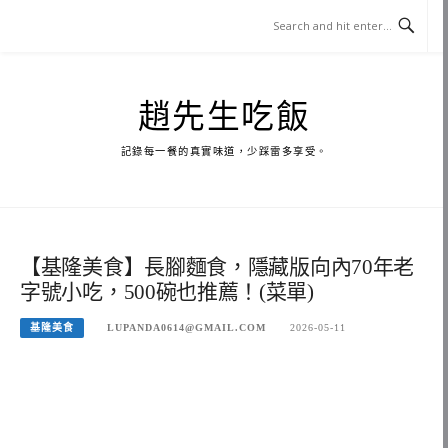
Skip
to
content
趙先生吃飯
記錄每一餐的真實味道，少踩雷多享受。
【基隆美食】長腳麵食，隱藏版向內70年老
字號小吃，500碗也推薦！(菜單)
基隆美食
LUPANDA0614@GMAIL.COM
2026-05-11