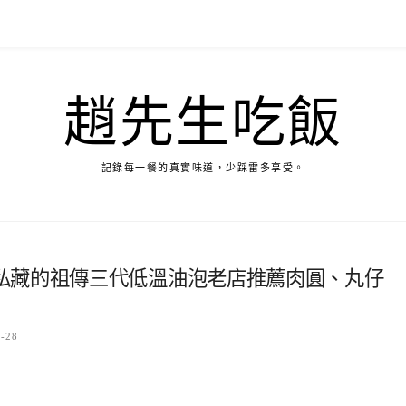
趙先生吃飯
記錄每一餐的真實味道，少踩雷多享受。
私藏的祖傳三代低溫油泡老店推薦肉圓、丸仔
5-28