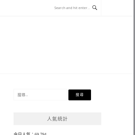
搜
尋
關
鍵
人氣統計
字:
今日人氣：69,794