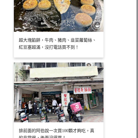
超大塊餡餅，牛肉、豬肉、韭菜蘿蔔絲、
紅豆塞超滿，沒打電話買不到！
排前面的阿伯說一次買100顆才夠吃，真
的非常很，後面沒得買！