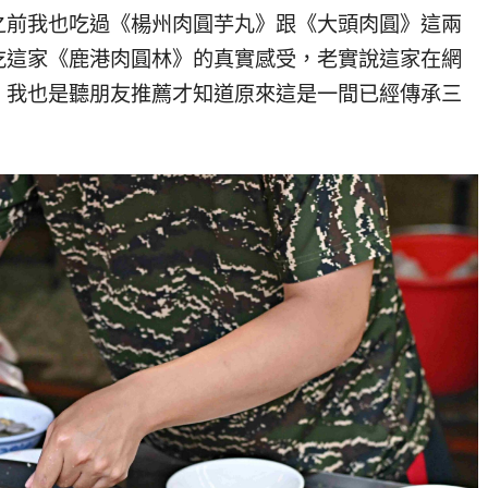
之前我也吃過《楊州肉圓芋丸》跟《大頭肉圓》這兩
吃這家《鹿港肉圓林》的真實感受，老實說這家在網
，我也是聽朋友推薦才知道原來這是一間已經傳承三