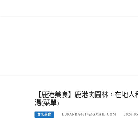
Skip
to
content
【鹿港美食】鹿港肉圓林，在地人
湯(菜單)
LUPANDA0614@GMAIL.COM
2026-0
彰化美食