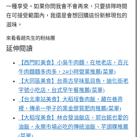
一種享受。如果你問我會不會再來，只要排隊時間
在可接受範圍內，我還是會想回購這份新鮮現包的
滋味。
來看看趙先生的粉絲團
延伸閱讀
【西門町美食】小吳牛肉麵，在地老店，百元
牛肉麵麵多肉多，24小時營業推薦(菜單)
【大同區美食】台南古早味虱目魚，迪化街老
字號小吃店，台式早午餐推薦(菜單)
【台北車站美食】大稻埕魯肉飯，藏在巷弄
裡，傳承一甲子的黑金膠質肥肉推薦(菜單)
【大稻埕美食】林合發油飯店，郭台銘也愛的
油飯，永樂市場必吃的傳統油飯、芋頭粿推薦
(菜單)