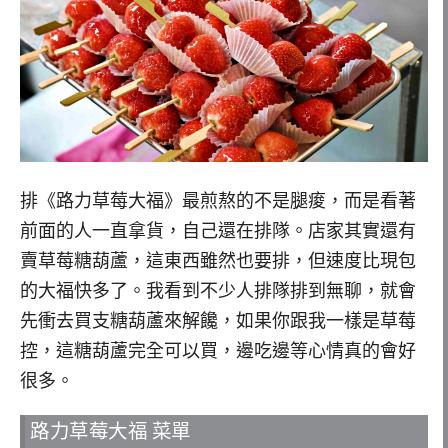
排《路力草莓大福》最煎熬的不是腿痠，而是看著
前面的人一直拿貨，自己還在排隊。店家其實還有
賣草莓糖葫蘆，這東西雖然也要排，但速度比現包
的大福快多了。我看到不少人排隊排到無聊，就會
先衝去買支糖葫蘆來解饞，如果你跟我一樣是草莓
控，這糖葫蘆完全可以買，邊吃邊等心情真的會好
很多。
路力草莓大福 菜單