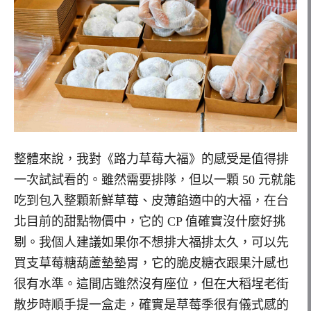
整體來說，我對《路力草莓大福》的感受是值得排
一次試試看的。雖然需要排隊，但以一顆 50 元就能
吃到包入整顆新鮮草莓、皮薄餡適中的大福，在台
北目前的甜點物價中，它的 CP 值確實沒什麼好挑
剔。我個人建議如果你不想排大福排太久，可以先
買支草莓糖葫蘆墊墊胃，它的脆皮糖衣跟果汁感也
很有水準。這間店雖然沒有座位，但在大稻埕老街
散步時順手提一盒走，確實是草莓季很有儀式感的