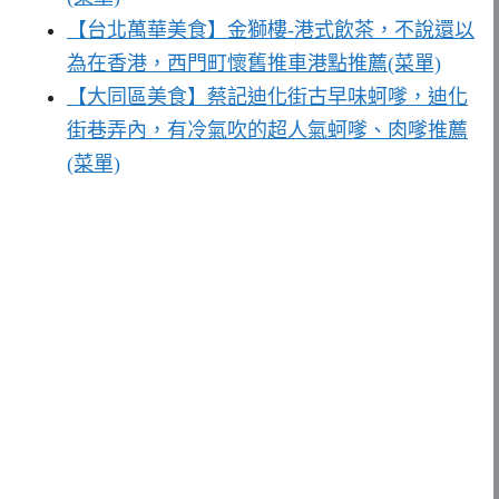
【台北萬華美食】金獅樓-港式飲茶，不說還以
為在香港，西門町懷舊推車港點推薦(菜單)
【大同區美食】蔡記迪化街古早味蚵嗲，迪化
街巷弄內，有冷氣吹的超人氣蚵嗲、肉嗲推薦
(菜單)