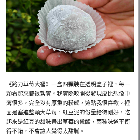
《路力草莓大福》一盒四顆裝在透明盒子裡，每一
顆看起來都很紮實。我實際咬開後發現皮比想像中
薄很多，完全沒有厚重的粉感，這點我很喜歡。裡
面是塞進整顆大草莓，紅豆泥的份量給得剛好，吃
起來是紅豆的甜味帶出草莓的微酸，兩種味道平衡
得不錯，不會讓人覺得太甜膩。