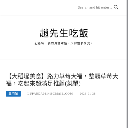
Skip
to
content
趙先生吃飯
記錄每一餐的真實味道，少踩雷多享受。
【大稻埕美食】路力草莓大福，整顆草莓大
福，吃起來超滿足推薦(菜單)
北門站
LUPANDA0614@GMAIL.COM
2026-01-28