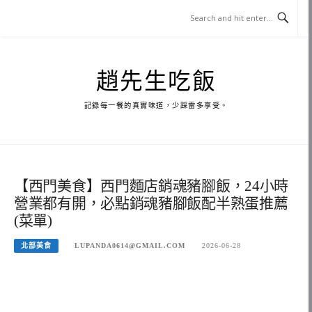
Skip
to
content
趙先生吃飯
記錄每一餐的真實味道，少踩雷多享受。
【西門美食】西門麵店銷魂豬腳飯，24小時
營業都有開，必點銷魂豬腳飯配半熟蛋推薦
(菜單)
北部美食
LUPANDA0614@GMAIL.COM
2026-06-28