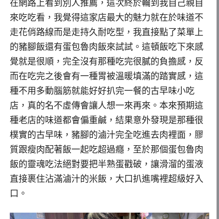
在網路上看到別人推薦，這次終於輪到我自己親自
來吃吃看，我覺得這家店最大的魅力就在於味道不
走花俏路線而是走持久耐吃型，我直接點了菜單上
的豬腳飯還有蛋包魯肉飯來試試。這頓飯吃下來感
覺就是很順，完全沒有那種吃完很膩的負擔感，反
而在吃完之後會有一種胃被溫暖填滿的踏實感，這
種不用多動腦筋就能好好扒完一餐的古早味小吃
店，真的名不虛傳會讓人想一來再來。本來預期這
種老店的味道都會偏重鹹，結果意外發現是那種很
樸實的古早味，豬腳的滷汁完全吃進去肉裡面，膠
質跟瘦肉配著飯一起吃超過癮，至於那個蛋包魯肉
飯的靈魂吃法絕對要把半熟蛋戳破，讓滑溜的蛋液
直接裹住沾滿滷汁的米飯，大口扒進嘴裡超級好入
口。