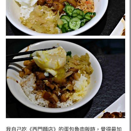
我自己吃《西門麵店》的蛋包魯肉飯時，覺得最加