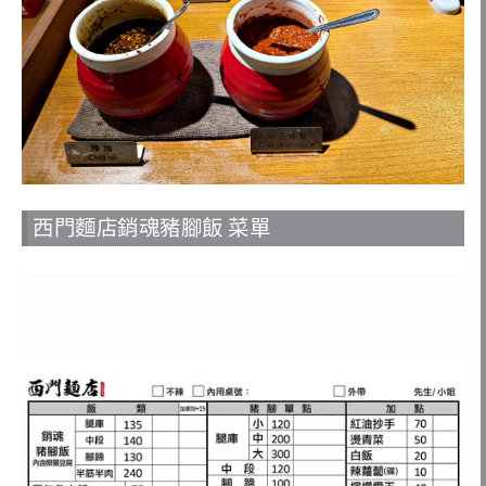
西門麵店銷魂豬腳飯 菜單