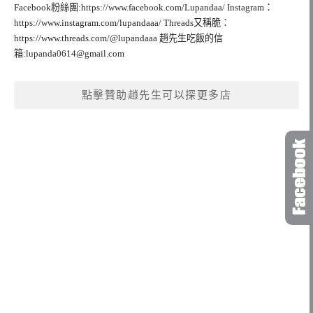
Facebook粉絲團:https://www.facebook.com/Lupandaa/ Instagram：
https://www.instagram.com/lupandaaa/ Threads又稱脆：
https://www.threads.com/@lupandaaa 趙先生吃飯的信
箱:
lupanda0614@gmail.com
點擊贊助趙先生可以探更多店