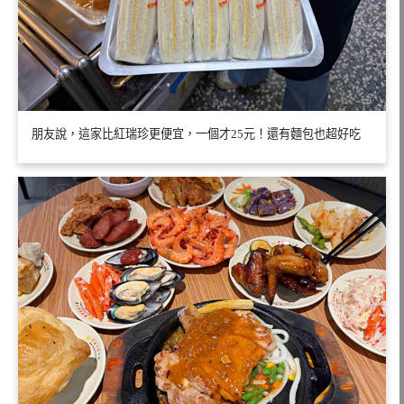
朋友說，這家比紅瑞珍更便宜，一個才25元！還有麵包也超好吃