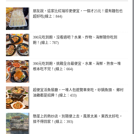
朋友說，這家比紅瑞珍更便宜，一個才25元！還有麵包也
超好吃(線上：844)
390元吃到飽，沒看過吧？水果、炸物、海鮮隨你吃到
飽！(線上：787)
390元吃到飽，挑戰全台最便宜，水果、海鮮、熟食一堆
根本吃不完！(線上：664)
超便宜活魚餐廳，一堆人包遊覽車來吃，砂鍋魚頭、 鄉村
油雞都是招牌！(線上：433)
懸崖上的熱炒店，別隨便上去，風景太美，東西太好吃，
捨不得回家！(線上：393)