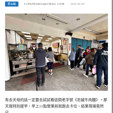
芝山站
LUPANDA0614@GMAIL.COM
2026-06-09
有去天母的話一定要去試試看這間老字號《忠誠牛肉麵》。那
天我特別提早，早上11點營業前就跑去卡位，結果現場竟然
已…