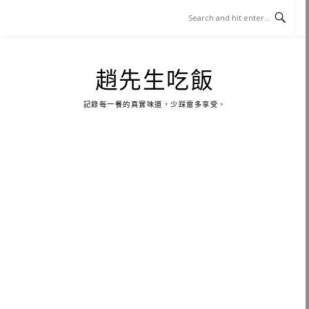
Skip
to
content
趙先生吃飯
記錄每一餐的真實味道，少踩雷多享受。