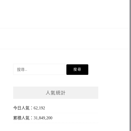
搜
尋
關
鍵
人氣統計
字:
今日人氣：62,192
累積人氣：31,849,200