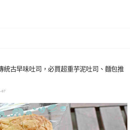
傳統古早味吐司，必買超重芋泥吐司、麵包推
7-07