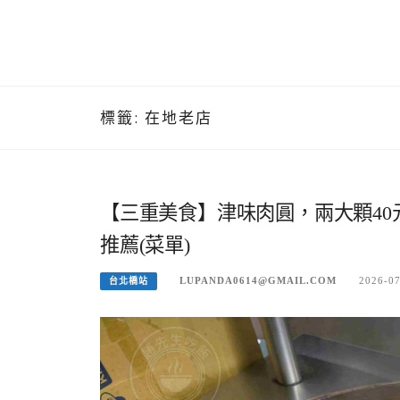
標籤:
在地老店
【三重美食】津味肉圓，兩大顆40
推薦(菜單)
LUPANDA0614@GMAIL.COM
2026-0
台北橋站