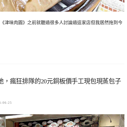
《津味肉圓》之前就聽過很多人討論過這家店但我居然拖到今
地，瘋狂排隊的20元銅板價手工現包現蒸包子
6-06-25