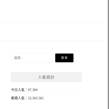
搜
尋
關
鍵
人氣統計
字:
今日人氣：97,369
累積人氣：32,565,562