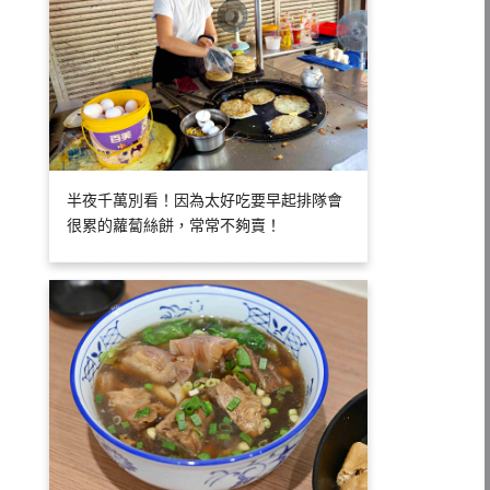
半夜千萬別看！因為太好吃要早起排隊會
很累的蘿蔔絲餅，常常不夠賣！