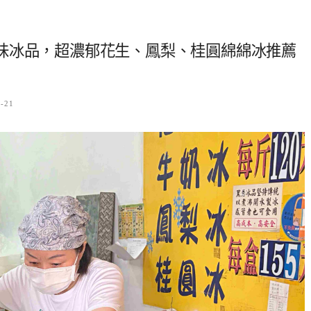
味冰品，超濃郁花生、鳳梨、桂圓綿綿冰推薦
6-21