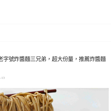
老字號炸醬麵三兄弟，超大份量，推薦炸醬麵
7-13