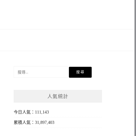
搜
尋
關
鍵
人氣統計
字:
今日人氣：111,143
累積人氣：31,897,403