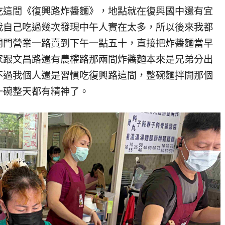
吃這間《復興路炸醬麵》，地點就在復興國中還有宜
我自己吃過幾次發現中午人實在太多，所以後來我都
開門營業一路賣到下午一點五十，直接把炸醬麵當早
家跟文昌路還有農權路那兩間炸醬麵本來是兄弟分出
不過我個人還是習慣吃復興路這間，整碗麵拌開那個
一碗整天都有精神了。