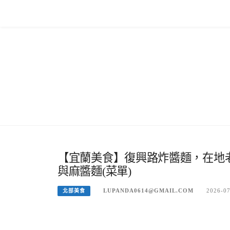
Skip
to
content
【宜蘭美食】復興路炸醬麵，在地
與麻醬麵(菜單)
LUPANDA0614@GMAIL.COM
2026-0
北部美食