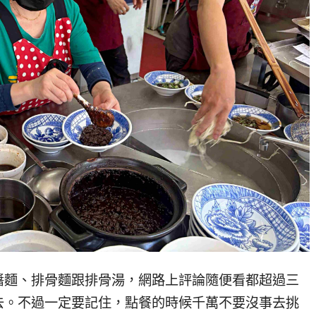
醬麵、排骨麵跟排骨湯，網路上評論隨便看都超過三
去。不過一定要記住，點餐的時候千萬不要沒事去挑