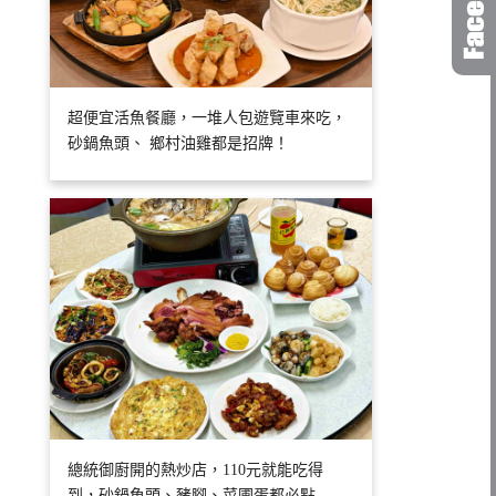
超便宜活魚餐廳，一堆人包遊覽車來吃，
砂鍋魚頭、 鄉村油雞都是招牌！
總統御廚開的熱炒店，110元就能吃得
到，砂鍋魚頭、豬腳、菜圃蛋都必點