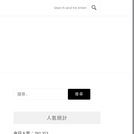
搜
尋
關
鍵
人氣統計
字:
今日人氣：292,353