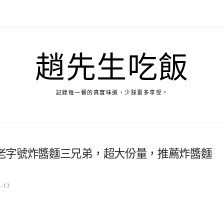
趙先生吃飯
記錄每一餐的真實味道，少踩雷多享受。
老字號炸醬麵三兄弟，超大份量，推薦炸醬麵
7-13