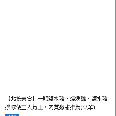
【北投美食】一順鹽水雞，煙燻雞、鹽水雞
排隊便宜人氣王，肉質嫩甜推薦(菜單)