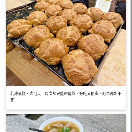
乳凍蛋糕、大泡芙，每次都只能碰運氣，好吃又便宜，訂單都出不
完