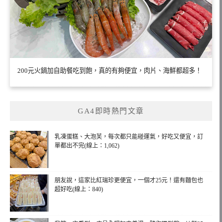
200元火鍋加自助餐吃到飽，真的有夠便宜，肉片、海鮮都超多！
GA4即時熱門文章
乳凍蛋糕、大泡芙，每次都只能碰運氣，好吃又便宜，訂
單都出不完(線上：1,062)
朋友說，這家比紅瑞珍更便宜，一個才25元！還有麵包也
超好吃(線上：840)