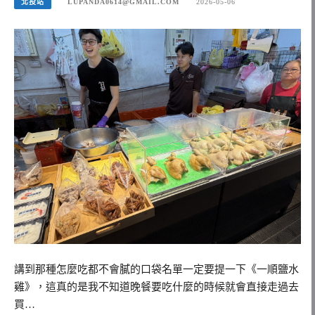
北投站
LUPANDA0614@GMAIL.COM
2026-05-06
講到那種怎麼吃都不會膩的口袋名單一定要提一下《一順鹽水
雞》，這真的是我不知道晚餐要吃什麼的時候就會直接走過去
買…