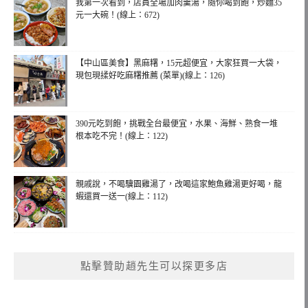
我第一次看到，店員全場加肉羹湯，隨你喝到飽，炒麵35
元一大碗！(線上：672)
【中山區美食】黑麻糬，15元超便宜，大家狂買一大袋，
現包現揉好吃麻糬推薦 (菜單)(線上：126)
390元吃到飽，挑戰全台最便宜，水果、海鮮、熟食一堆
根本吃不完！(線上：122)
親戚說，不喝驥園雞湯了，改喝這家鮑魚雞湯更好喝，龍
蝦還買一送一(線上：112)
點擊贊助趙先生可以探更多店