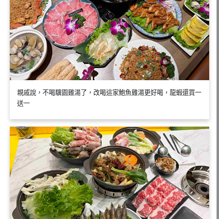
親戚說，不喝驥園雞湯了，改喝這家鮑魚雞湯更好喝，龍蝦還買一
送一