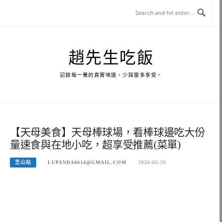
Skip
to
content
趙先生吃飯
記錄每一餐的真實味道，少踩雷多享受。
【天母美食】天母棒球場，看棒球邊吃大份
量速食與在地小吃，超享受推薦(菜單)
芝山站
LUPANDA0614@GMAIL.COM
2026-05-20