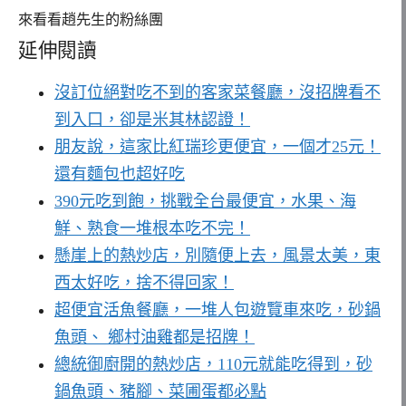
來看看趙先生的粉絲團
延伸閱讀
沒訂位絕對吃不到的客家菜餐廳，沒招牌看不
到入口，卻是米其林認證！
朋友說，這家比紅瑞珍更便宜，一個才25元！
還有麵包也超好吃
390元吃到飽，挑戰全台最便宜，水果、海
鮮、熟食一堆根本吃不完！
懸崖上的熱炒店，別隨便上去，風景太美，東
西太好吃，捨不得回家！
超便宜活魚餐廳，一堆人包遊覽車來吃，砂鍋
魚頭、 鄉村油雞都是招牌！
總統御廚開的熱炒店，110元就能吃得到，砂
鍋魚頭、豬腳、菜圃蛋都必點