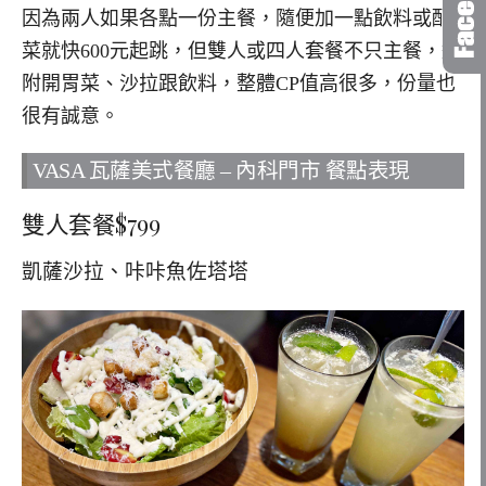
因為兩人如果各點一份主餐，隨便加一點飲料或配
菜就快600元起跳，但雙人或四人套餐不只主餐，還
附開胃菜、沙拉跟飲料，整體CP值高很多，份量也
很有誠意。
VASA 瓦薩美式餐廳 – 內科門市 餐點表現
雙人套餐$799
凱薩沙拉、咔咔魚佐塔塔