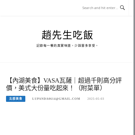
Skip
to
content
趙先生吃飯
記錄每一餐的真實味道，少踩雷多享受。
【內湖美食】VASA瓦薩｜超過千則高分評
價，美式大份量吃起來！（附菜單）
北部美食
LUPANDA0614@GMAIL.COM
2025-05-03