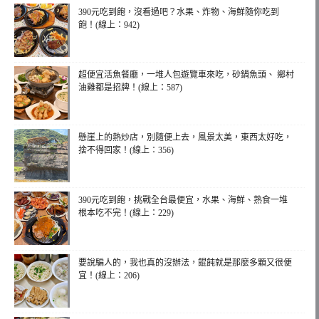
390元吃到飽，沒看過吧？水果、炸物、海鮮隨你吃到
飽！(線上：942)
超便宜活魚餐廳，一堆人包遊覽車來吃，砂鍋魚頭、 鄉村
油雞都是招牌！(線上：587)
懸崖上的熱炒店，別隨便上去，風景太美，東西太好吃，
捨不得回家！(線上：356)
390元吃到飽，挑戰全台最便宜，水果、海鮮、熟食一堆
根本吃不完！(線上：229)
要說騙人的，我也真的沒辦法，餛飩就是那麼多顆又很便
宜！(線上：206)