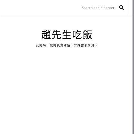
Skip
to
content
趙先生吃飯
記錄每一餐的真實味道，少踩雷多享受。