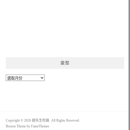
彙整
彙
整
Copyright © 2026 趙先生吃飯. All Rights Reserved.
Boston Theme by
FameThemes