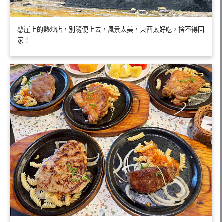
懸崖上的熱炒店，別隨便上去，風景太美，東西太好吃，捨不得回
家！