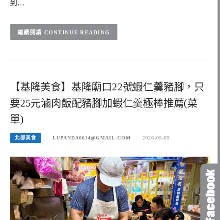
到…
CONTINUE READING
【基隆美食】基隆廟口22號蝦仁羹豬腳，只
要25元滷肉飯配豬腳加蝦仁羹極棒推薦(菜
單)
北部美食
LUPANDA0614@GMAIL.COM
2026-05-05