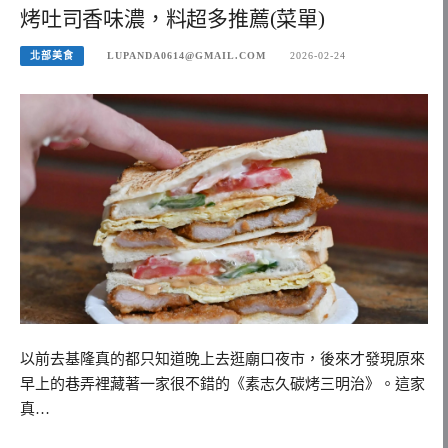
烤吐司香味濃，料超多推薦(菜單)
北部美食
LUPANDA0614@GMAIL.COM
2026-02-24
以前去基隆真的都只知道晚上去逛廟口夜市，後來才發現原來
早上的巷弄裡藏著一家很不錯的《素志久碳烤三明治》。這家
真…