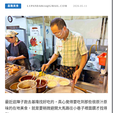
基隆美食
LUPANDA0614@GMAIL.COM
2026-05-11
最近這陣子跑去基隆找好吃的，真心覺得要吃到那些很原汁原
味的在地美食，就是要稍微避開大馬路往小巷子裡面鑽才找得