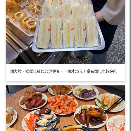
朋友說，這家比紅瑞珍更便宜，一個才25元！還有麵包也超好吃