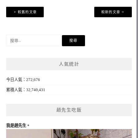
文
較舊的文章
較新的文章
章
導
覽
搜
尋
關
鍵
人氣統計
字:
今日人氣：272,676
累積人氣：32,740,431
趙先生吃飯
我是趙先生。