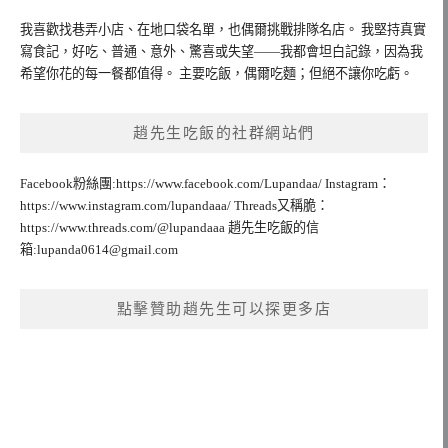
我喜歡找巷弄小店、在地口袋名單，也偶爾挑戰排隊名店。 我堅持真實
寫食記，好吃、普通、意外、驚喜或失望——我都會坦白記錄，因為我
希望你花的每一餐都值得。 主要吃飯，偶爾吃麵；但絕不讓你吃虧。
趙先生吃飯的社群網站們
Facebook粉絲團:https://www.facebook.com/Lupandaa/ Instagram：
https://www.instagram.com/lupandaaa/ Threads又稱脆：
https://www.threads.com/@lupandaaa 趙先生吃飯的信
箱:
lupanda0614@gmail.com
點擊贊助趙先生可以探更多店