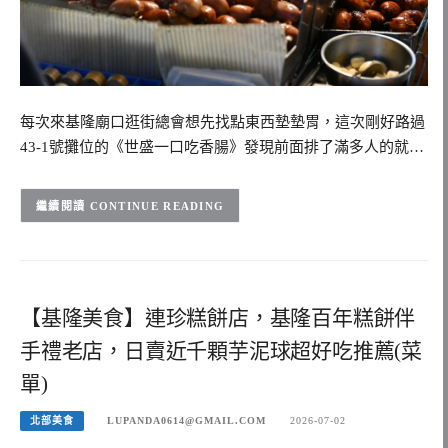
每次來基隆廟口逛街總會想先找點東西墊墊胃，這次剛好路過
43-1號攤位的《世盛一口吃香腸》發現前面排了滿多人的就…
CONTINUE READING
【基隆美食】連珍糕餅店，基隆百年糕餅伴
手禮老店，日賣近千顆芋泥球超好吃推薦(菜
單)
北部美食
LUPANDA0614@GMAIL.COM
2026-07-02