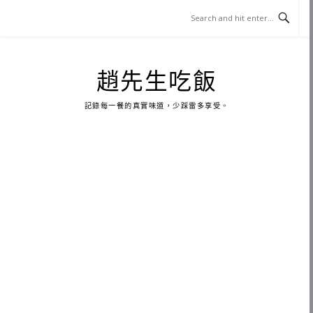
Skip
to
content
趙先生吃飯
記錄每一餐的真實味道，少踩雷多享受。