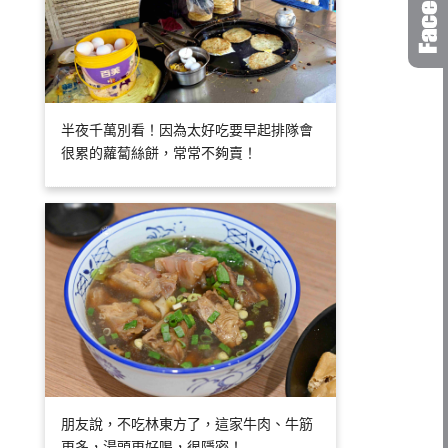
半夜千萬別看！因為太好吃要早起排隊會
很累的蘿蔔絲餅，常常不夠賣！
朋友說，不吃林東方了，這家牛肉、牛筋
更多，湯頭更好喝，很隱密！