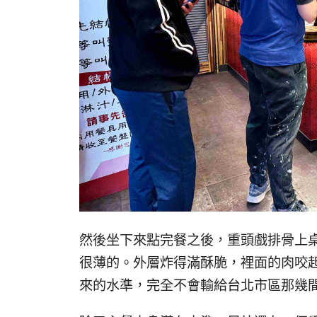
然後坐下來點完餐之後，重頭戲排骨上
很薄的。外層炸得滿酥脆，裡面的肉咬
來的水準，完全不會輸給台北市區那幾