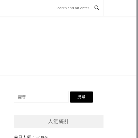
搜
尋
關
鍵
人氣統計
字:
今日人氣：37,069