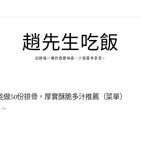
趙先生吃飯
記錄每一餐的真實味道，少踩雷多享受。
能做50份排骨，厚實酥脆多汁推薦（菜單）
4-16