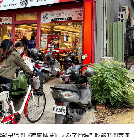
標就是這間《蔡家排骨》。為了怕遇到吃飯時間塞滿