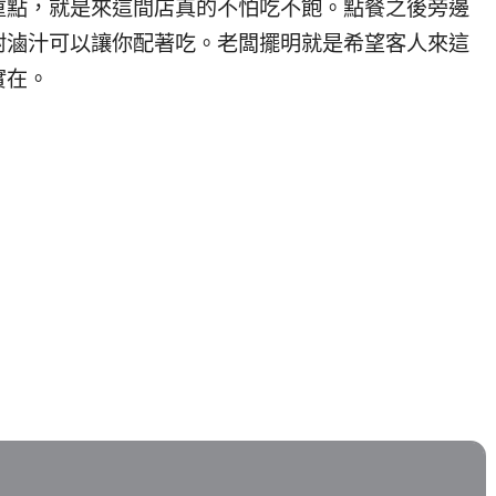
重點，就是來這間店真的不怕吃不飽。點餐之後旁邊
附滷汁可以讓你配著吃。老闆擺明就是希望客人來這
實在。