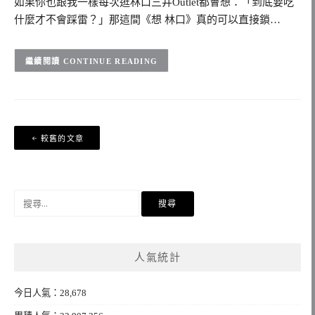
如果你也跟我一樣每次逛林口三井Outlet都會想：「到底要吃
什麼才不會踩雷？」那這間《想 林口》真的可以直接鎖…
CONTINUE READING
文
較舊的文章
章
導
覽
搜
尋
關
鍵
人氣統計
字:
今日人氣：28,678