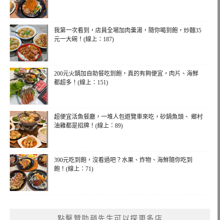
我第一次看到，店員全場加肉羹湯，隨你喝到飽，炒麵35
元一大碗！(線上：187)
200元火鍋加自助餐吃到飽，真的有夠便宜，肉片、海鮮
都超多！(線上：151)
超便宜活魚餐廳，一堆人包遊覽車來吃，砂鍋魚頭、 鄉村
油雞都是招牌！(線上：89)
390元吃到飽，沒看過吧？水果、炸物、海鮮隨你吃到
飽！(線上：71)
點擊贊助趙先生可以探更多店