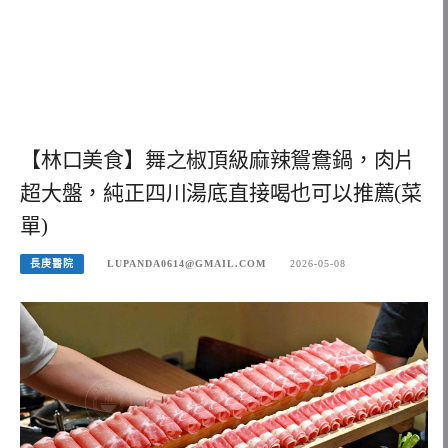
【林口美食】舞之椒頂級麻辣鴛鴦鍋，肉片
超大盤，純正四川湯底直接喝也可以推薦(菜
單)
長庚醫院
LUPANDA0614@GMAIL.COM
2026-05-08