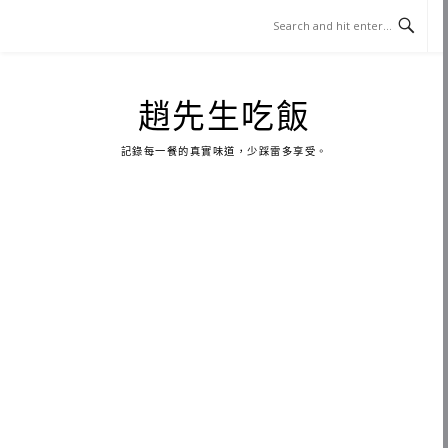
Skip
to
content
趙先生吃飯
記錄每一餐的真實味道，少踩雷多享受。