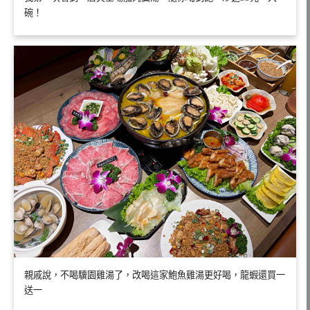
碗！
親戚說，不喝驥園雞湯了，改喝這家鮑魚雞湯更好喝，龍蝦還買一
送一