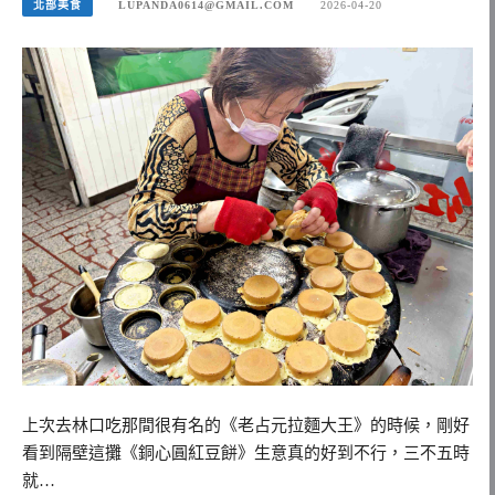
北部美食
LUPANDA0614@GMAIL.COM
2026-04-20
上次去林口吃那間很有名的《老占元拉麵大王》的時候，剛好
看到隔壁這攤《銅心圓紅豆餅》生意真的好到不行，三不五時
就…