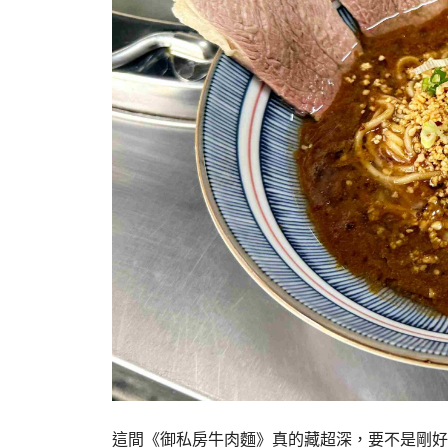
這間《御私房牛肉麵》真的藏超深，要不是剛好