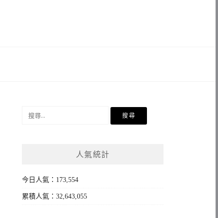
搜
尋
關
鍵
人氣統計
字:
今日人氣：173,554
累積人氣：32,643,055