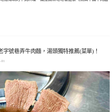
老字號巷弄牛肉麵，湯頭獨特推薦(菜單)！
1-01