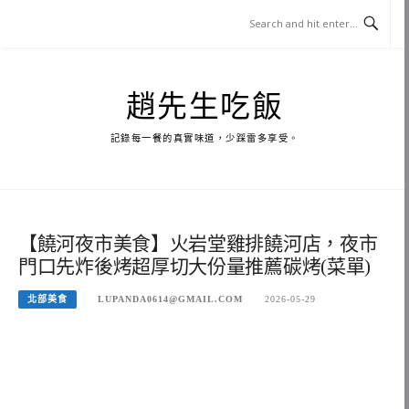
Skip
to
content
趙先生吃飯
記錄每一餐的真實味道，少踩雷多享受。
【饒河夜市美食】火岩堂雞排饒河店，夜市
門口先炸後烤超厚切大份量推薦碳烤(菜單)
北部美食
LUPANDA0614@GMAIL.COM
2026-05-29