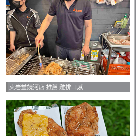
火岩堂饒河店 推薦 雞排口感