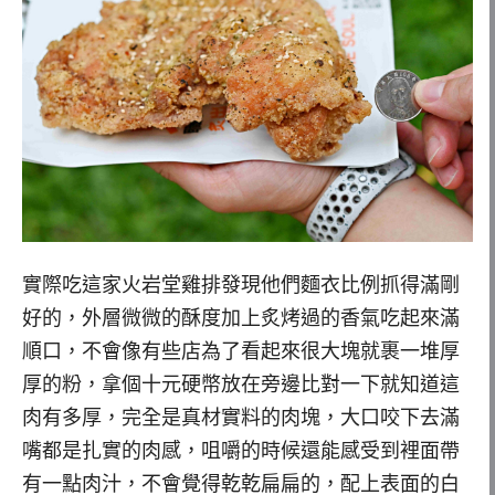
實際吃這家火岩堂雞排發現他們麵衣比例抓得滿剛
好的，外層微微的酥度加上炙烤過的香氣吃起來滿
順口，不會像有些店為了看起來很大塊就裹一堆厚
厚的粉，拿個十元硬幣放在旁邊比對一下就知道這
肉有多厚，完全是真材實料的肉塊，大口咬下去滿
嘴都是扎實的肉感，咀嚼的時候還能感受到裡面帶
有一點肉汁，不會覺得乾乾扁扁的，配上表面的白