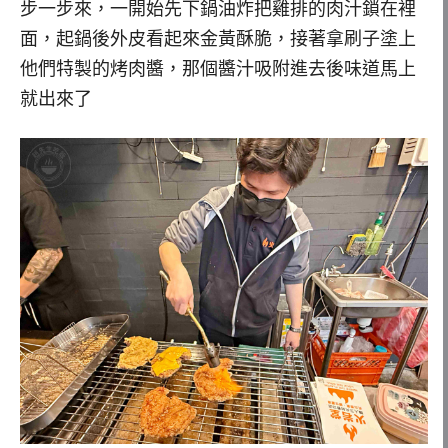
步一步來，一開始先下鍋油炸把雞排的肉汁鎖在裡
面，起鍋後外皮看起來金黃酥脆，接著拿刷子塗上
他們特製的烤肉醬，那個醬汁吸附進去後味道馬上
就出來了