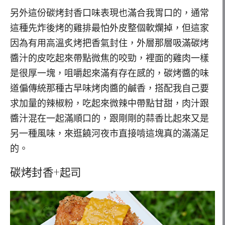
另外這份碳烤封香口味表現也滿合我胃口的，通常
這種先炸後烤的雞排最怕外皮整個軟爛掉，但這家
因為有用高溫炙烤把香氣封住，外層那層吸滿碳烤
醬汁的皮吃起來帶點微焦的咬勁，裡面的雞肉一樣
是很厚一塊，咀嚼起來滿有存在感的，碳烤醬的味
道偏傳統那種古早味烤肉醬的鹹香，搭配我自己要
求加量的辣椒粉，吃起來微辣中帶點甘甜，肉汁跟
醬汁混在一起滿順口的，跟剛剛的蒜香比起來又是
另一種風味，來逛饒河夜市直接啃這塊真的滿滿足
的。
碳烤封香+起司