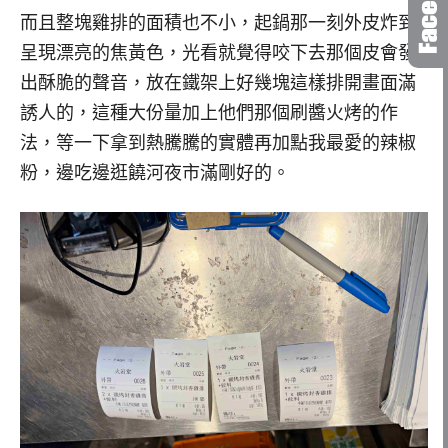
而且整塊雞排的面積也不小，起鍋那一刻外皮炸到
呈現漂亮的焦黃色，光看就覺得咬下去那個皮會發
出酥脆的聲音，放在鐵架上好幾塊這樣排開畫面滿
誘人的，這種大份量加上他們那個刷醬火烤的作
法，等一下拿到熱騰騰的實體再加點我最愛的辣椒
粉，邊吃邊逛饒河夜市滿剛好的。