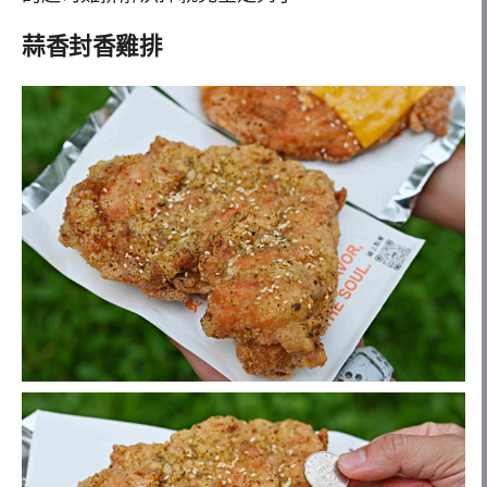
蒜香封香雞排