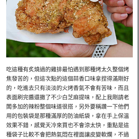
吃這種有炙燒過的雞排最怕遇到那種烤太久整個烤
焦發苦的，但這次點的這個蒜香口味拿捏得滿剛好
的，吃進去只有淡淡的火烤香氣不會有苦味，而且
表面刷完醬還撒了不少白芝麻提味，配上我剛請老
闆多加的辣粉整個味道很搭，另外要稱讚一下他們
用的包裝袋是那種滿厚的防油紙袋，拿在手上保溫
效果不錯，感覺天冷來買也不會涼太快，重點是這
種袋子比較不會把熱氣悶在裡面讓皮變軟爛，不過