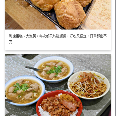
乳凍蛋糕、大泡芙，每次都只能碰運氣，好吃又便宜，訂單都出不
完