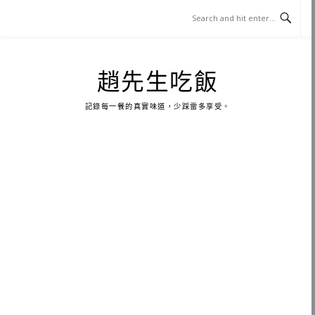
Skip
to
content
趙先生吃飯
記錄每一餐的真實味道，少踩雷多享受。