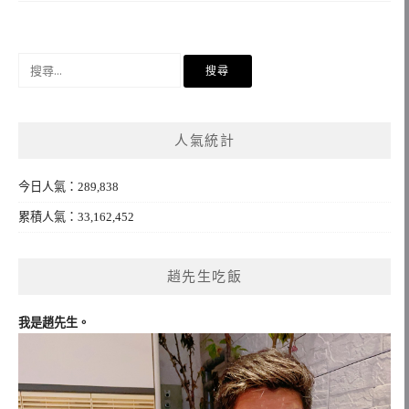
搜
尋
關
鍵
人氣統計
字:
今日人氣：289,838
累積人氣：33,162,452
趙先生吃飯
我是趙先生。