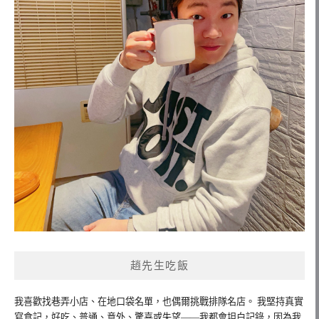
趙先生吃飯
我喜歡找巷弄小店、在地口袋名單，也偶爾挑戰排隊名店。 我堅持真實
寫食記，好吃、普通、意外、驚喜或失望——我都會坦白記錄，因為我