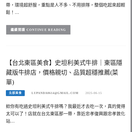
帶，環境超舒服，重點是人不多、不用排隊，整個吃起來超輕
鬆！…
CONTINUE READING
【台北東區美食】史坦利美式牛排｜東區隱
藏版牛排店，價格親切、品質超穩推薦(菜
單)
北部美食
LUPANDA0614@GMAIL.COM
2025-06-15
欸你有吃過史坦利美式牛排嗎？我最近才去吃一次，真的覺得
太可以了！店就在台北東區那一帶，靠近忠孝復興跟忠孝敦化
站…