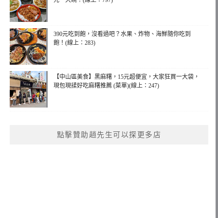
元一大碗！(線上：797)
390元吃到飽，沒看過吧？水果、炸物、海鮮隨你吃到
飽！(線上：283)
【中山區美食】黑麻糬，15元超便宜，大家狂買一大袋，
現包現揉好吃麻糬推薦 (菜單)(線上：247)
點擊贊助趙先生可以探更多店