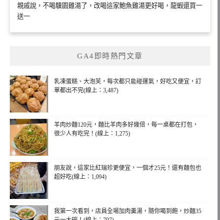
親戚說，不喝驥園雞湯了，改喝這家鮑魚雞湯更好喝，龍蝦還買一
送一
GA4即時熱門文章
乳凍蛋糕、大泡芙，每次都只能碰運氣，好吃又便宜，訂
單都出不完(線上：3,487)
羊肉炒麵120元，麵比羊肉多好幾倍，每一桌都在打包，
很少人有吃完！(線上：1,275)
朋友說，這家比紅瑞珍更便宜，一個才25元！還有麵包也
超好吃(線上：1,094)
我第一次看到，店員全場加肉羹湯，隨你喝到飽，炒麵35