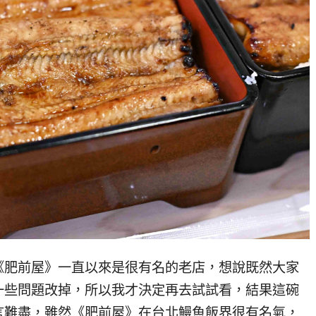
《肥前屋》一直以來是很有名的老店，想說既然大家
一些問題改掉，所以我才決定再去試試看，結果這碗
言難盡，雖然《肥前屋》在台北鰻魚飯界很有名氣，