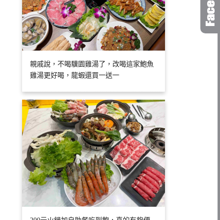
親戚說，不喝驥園雞湯了，改喝這家鮑魚
雞湯更好喝，龍蝦還買一送一