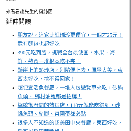
來看看趙先生的粉絲團
延伸閱讀
朋友說，這家比紅瑞珍更便宜，一個才25元！
還有麵包也超好吃
390元吃到飽，挑戰全台最便宜，水果、海
鮮、熟食一堆根本吃不完！
懸崖上的熱炒店，別隨便上去，風景太美，東
西太好吃，捨不得回家！
超便宜活魚餐廳，一堆人包遊覽車來吃，砂鍋
魚頭、 鄉村油雞都是招牌！
總統御廚開的熱炒店，110元就能吃得到，砂
鍋魚頭、豬腳、菜圃蛋都必點
很多人不知道的超美田中央餐廳，東西好吃，