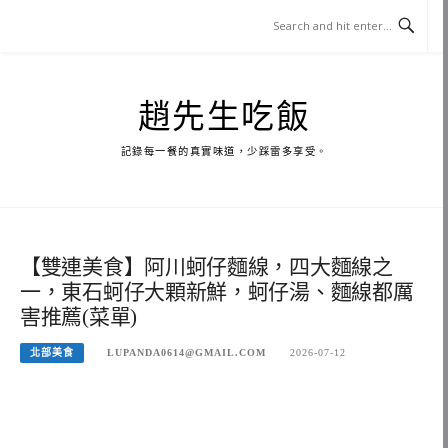
Skip
to
content
趙先生吃飯
記錄每一餐的真實味道，少踩雷多享受。
【雙連美食】阿川蚵仔麵線，四大麵線之
一，東石蚵仔大顆新鮮，蚵仔湯、麵線都厲
害推薦(菜單)
北部美食
LUPANDA0614@GMAIL.COM
2026-07-12