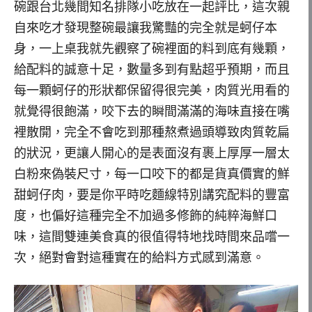
碗跟台北幾間知名排隊小吃放在一起評比，這次親
自來吃才發現整碗最讓我驚豔的完全就是蚵仔本
身，一上桌我就先觀察了碗裡面的料到底有幾顆，
給配料的誠意十足，數量多到有點超乎預期，而且
每一顆蚵仔的形狀都保留得很完美，肉質光用看的
就覺得很飽滿，咬下去的瞬間滿滿的海味直接在嘴
裡散開，完全不會吃到那種熬煮過頭導致肉質乾扁
的狀況，更讓人開心的是表面沒有裹上厚厚一層太
白粉來偽裝尺寸，每一口咬下的都是貨真價實的鮮
甜蚵仔肉，要是你平時吃麵線特別講究配料的豐富
度，也偏好這種完全不加過多修飾的純粹海鮮口
味，這間雙連美食真的很值得特地找時間來品嚐一
次，絕對會對這種實在的給料方式感到滿意。