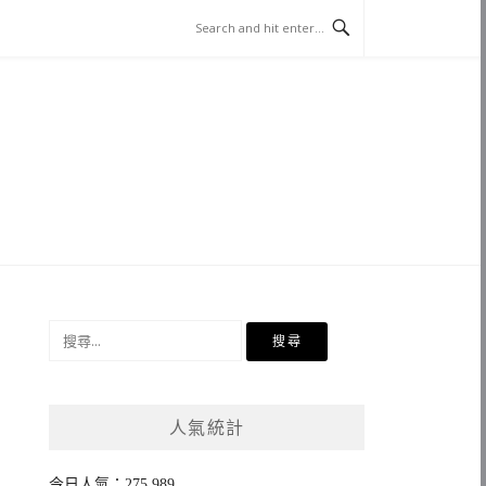
搜
尋
關
鍵
人氣統計
字:
今日人氣：275,989