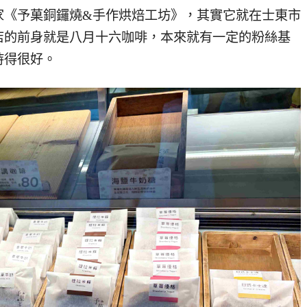
家《予菓銅鑼燒&手作烘焙工坊》，其實它就在士東市
店的前身就是八月十六咖啡，本來就有一定的粉絲基
持得很好。