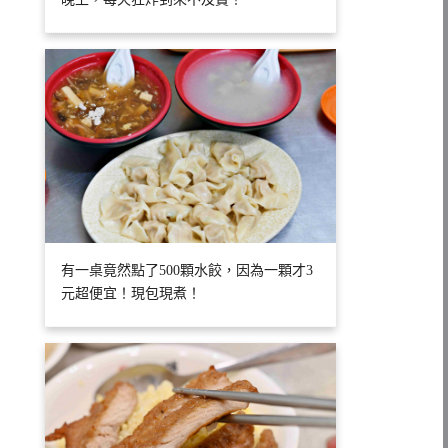
有一桌竟然點了500顆水餃，因為一顆才3
元超便宜！現包現煮！