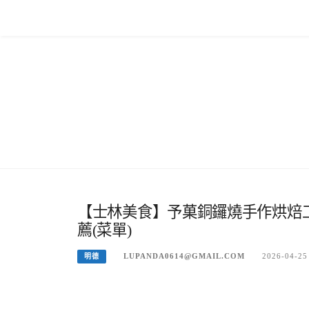
Skip
to
content
【士林美食】予菓銅鑼燒手作烘焙
薦(菜單)
LUPANDA0614@GMAIL.COM
2026-04-25
明德