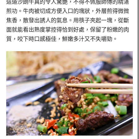
這道沙朗牛真的令人驚艷，不得不佩服師傅的精湛
煎功。牛肉被切成方便入口的塊狀，外層煎得微微
焦香，散發出誘人的氣息。用筷子夾起一塊，從斷
面就能看出熟度掌控得恰到好處，保留了粉嫩的肉
質，咬下時口感極佳，鮮嫩多汁又不失嚼勁。