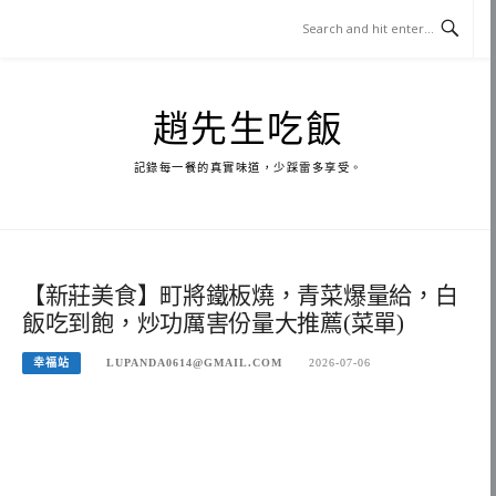
Skip
to
content
趙先生吃飯
記錄每一餐的真實味道，少踩雷多享受。
【新莊美食】町將鐵板燒，青菜爆量給，白
飯吃到飽，炒功厲害份量大推薦(菜單)
幸福站
LUPANDA0614@GMAIL.COM
2026-07-06