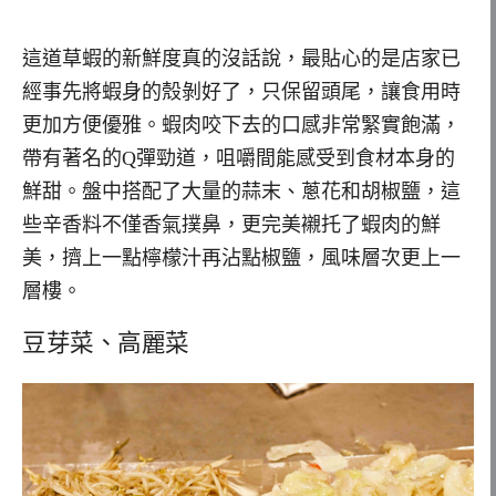
這道草蝦的新鮮度真的沒話說，最貼心的是店家已
經事先將蝦身的殼剝好了，只保留頭尾，讓食用時
更加方便優雅。蝦肉咬下去的口感非常緊實飽滿，
帶有著名的Q彈勁道，咀嚼間能感受到食材本身的
鮮甜。盤中搭配了大量的蒜末、蔥花和胡椒鹽，這
些辛香料不僅香氣撲鼻，更完美襯托了蝦肉的鮮
美，擠上一點檸檬汁再沾點椒鹽，風味層次更上一
層樓。
豆芽菜、高麗菜